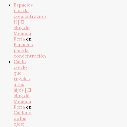
Espacios
para la
concentración
II | El
blog de
Menuda
Feria
en
Espacios
para la
concentración
Cuida
con lo
que
regalas
a tus
hijos | El
blog de
Menuda
Feria
en
Cuidado
de los
ojos: