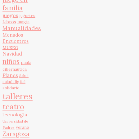
familia
juegos
juguetes
Libros
magia
Manualidades
Menudos
Encuentros
MUSEO
Navidad
niños
paula
cibernautica
Planes
Salud
salud digital
solidario
talleres
teatro
tecnología
Universidad de
verano
Padres
Zaragoza