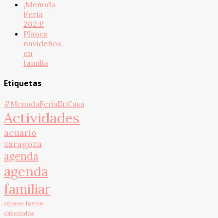
¡Menuda
Feria
2024!
Planes
navideños
en
familia
Etiquetas
#MenudaFeriaEnCasa
Actividades
acuario
zaragoza
agenda
agenda
familiar
aspanoa
barrios
cabezudos