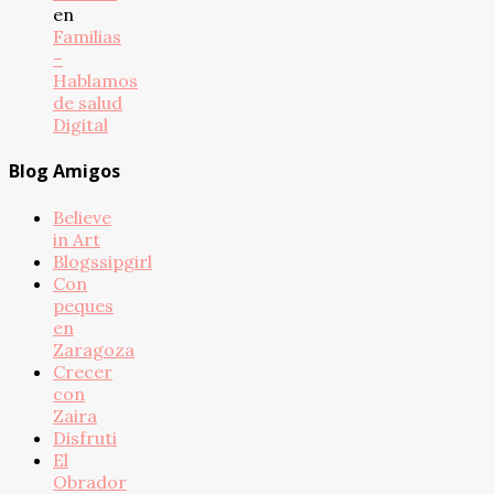
en
Familias
–
Hablamos
de salud
Digital
Blog Amigos
Believe
in Art
Blogssipgirl
Con
peques
en
Zaragoza
Crecer
con
Zaira
Disfruti
El
Obrador