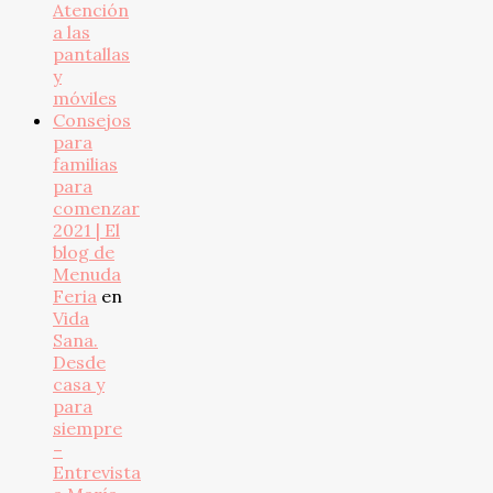
Atención
a las
pantallas
y
móviles
Consejos
para
familias
para
comenzar
2021 | El
blog de
Menuda
Feria
en
Vida
Sana.
Desde
casa y
para
siempre
–
Entrevista