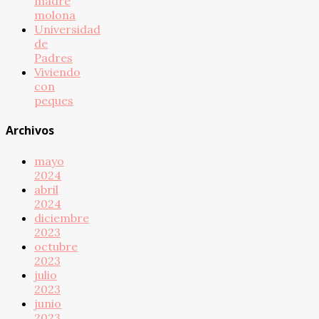
madre
molona
Universidad
de
Padres
Viviendo
con
peques
Archivos
mayo
2024
abril
2024
diciembre
2023
octubre
2023
julio
2023
junio
2023