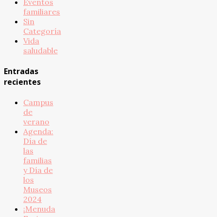
Eventos
familiares
Sin
Categoría
Vida
saludable
Entradas
recientes
Campus
de
verano
Agenda:
Día de
las
familias
y Día de
los
Museos
2024
¡Menuda