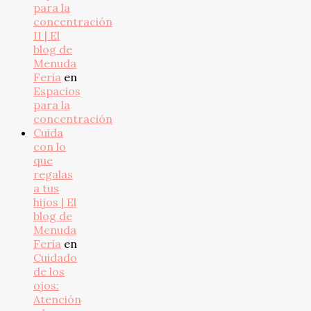
para la
concentración
II | El
blog de
Menuda
Feria
en
Espacios
para la
concentración
Cuida
con lo
que
regalas
a tus
hijos | El
blog de
Menuda
Feria
en
Cuidado
de los
ojos:
Atención