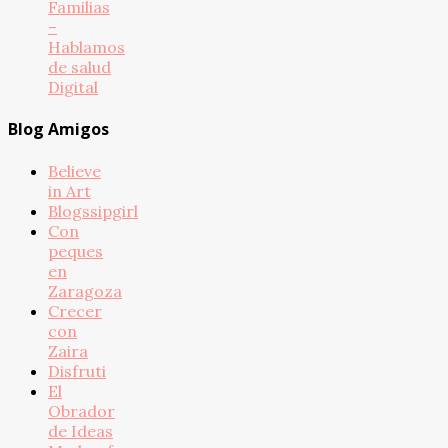
Familias
–
Hablamos
de salud
Digital
Blog Amigos
Believe
in Art
Blogssipgirl
Con
peques
en
Zaragoza
Crecer
con
Zaira
Disfruti
El
Obrador
de Ideas