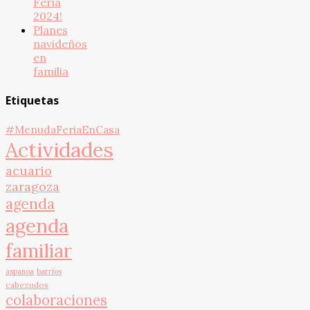
Feria
2024!
Planes
navideños
en
familia
Etiquetas
#MenudaFeriaEnCasa
Actividades
acuario
zaragoza
agenda
agenda
familiar
aspanoa
barrios
cabezudos
colaboraciones