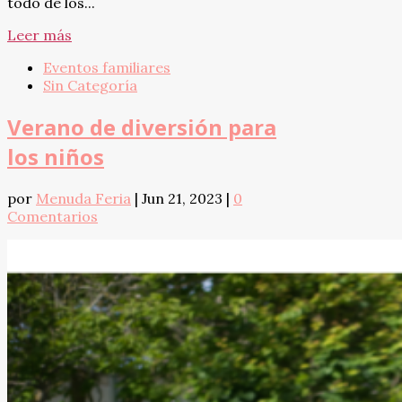
todo de los...
Leer más
Eventos familiares
Sin Categoría
Verano de diversión para
los niños
por
Menuda Feria
|
Jun 21, 2023
|
0
Comentarios