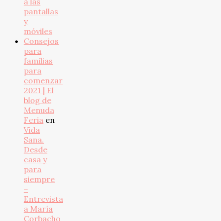
a las
pantallas
y
móviles
Consejos
para
familias
para
comenzar
2021 | El
blog de
Menuda
Feria
en
Vida
Sana.
Desde
casa y
para
siempre
–
Entrevista
a María
Corbacho