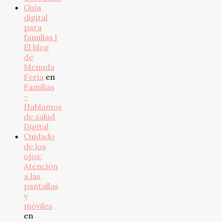
Guía
digital
para
familias |
El blog
de
Menuda
Feria
en
Familias
–
Hablamos
de salud
Digital
Cuidado
de los
ojos:
Atención
a las
pantallas
y
móviles
en