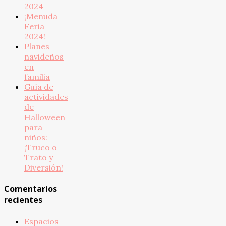
2024
¡Menuda
Feria
2024!
Planes
navideños
en
familia
Guía de
actividades
de
Halloween
para
niños:
¡Truco o
Trato y
Diversión!
Comentarios
recientes
Espacios