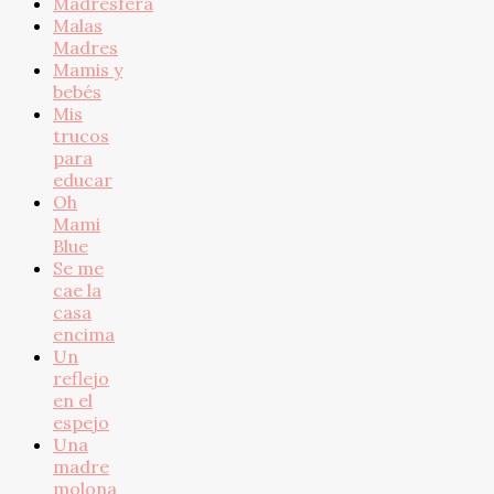
Madresfera
Malas
Madres
Mamis y
bebés
Mis
trucos
para
educar
Oh
Mami
Blue
Se me
cae la
casa
encima
Un
reflejo
en el
espejo
Una
madre
molona