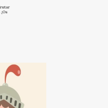
frutar
 ¡Os