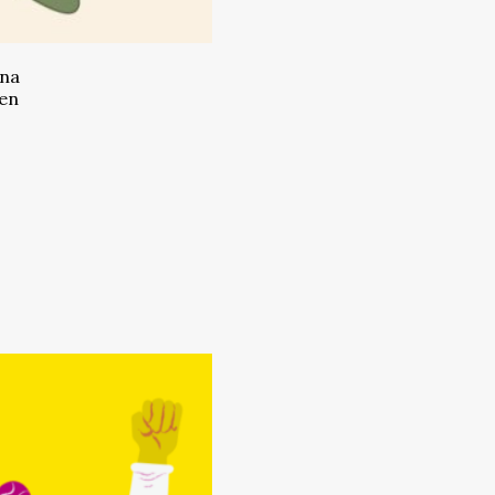
una
 en