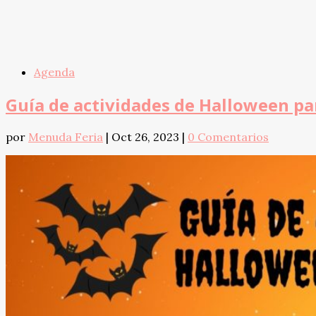
Agenda
Guía de actividades de Halloween par
por
Menuda Feria
|
Oct 26, 2023
|
0 Comentarios