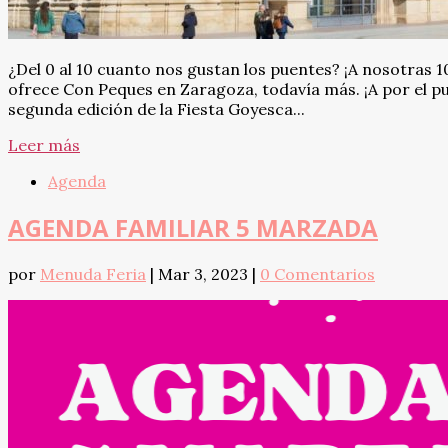
¿Del 0 al 10 cuanto nos gustan los puentes? ¡A nosotras
ofrece Con Peques en Zaragoza, todavía más. ¡A por el p
segunda edición de la Fiesta Goyesca...
Leer más
Agenda
AGENDA FAMILIAR 5 MARZADA
por
Menuda Feria
|
Mar 3, 2023
|
0 Comentarios