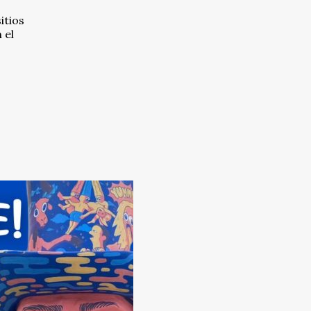
itios
 el