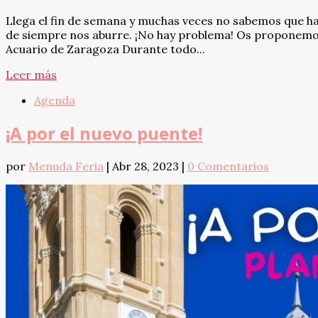
Llega el fin de semana y muchas veces no sabemos que hac
de siempre nos aburre. ¡No hay problema! Os proponemos p
Acuario de Zaragoza Durante todo...
Leer más
Agenda
¡A por el nuevo puente!
por
Menuda Feria
|
Abr 28, 2023
|
0 Comentarios