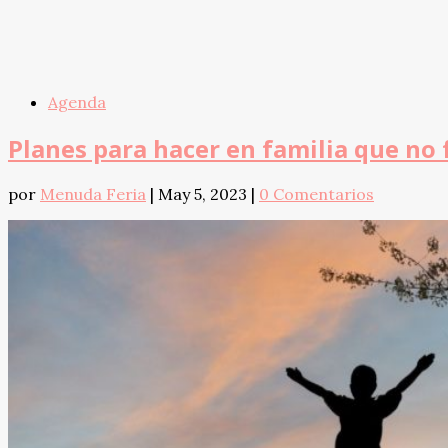
Agenda
Planes para hacer en familia que no 
por
Menuda Feria
|
May 5, 2023
|
0 Comentarios