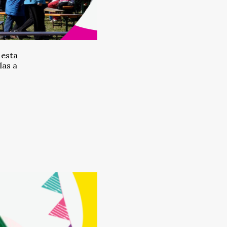
 esta
as a