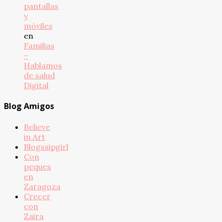
pantallas
y
móviles
en
Familias
–
Hablamos
de salud
Digital
Blog Amigos
Believe
in Art
Blogssipgirl
Con
peques
en
Zaragoza
Crecer
con
Zaira