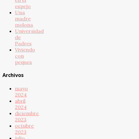
en el
espejo
Una
madre
molona
Universidad
de
Padres
Viviendo
con
peques
Archivos
mayo
2024
abril
2024
diciembre
2023
octubre
2023
julio