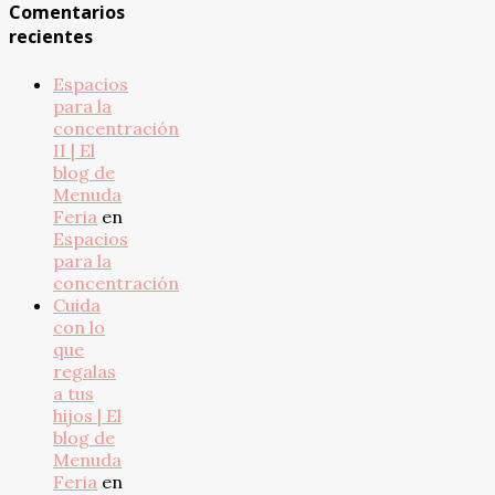
Comentarios
recientes
Espacios
para la
concentración
II | El
blog de
Menuda
Feria
en
Espacios
para la
concentración
Cuida
con lo
que
regalas
a tus
hijos | El
blog de
Menuda
Feria
en