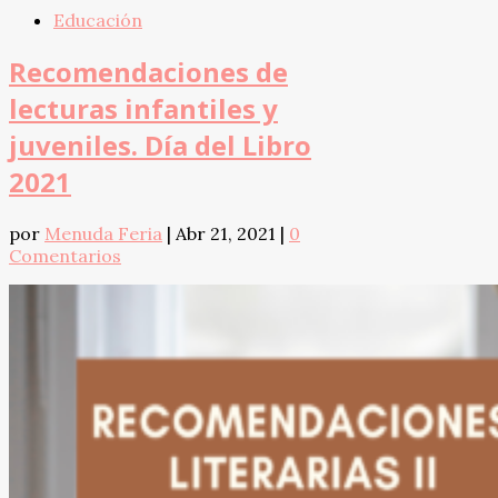
Educación
Recomendaciones de
lecturas infantiles y
juveniles. Día del Libro
2021
por
Menuda Feria
|
Abr 21, 2021
|
0
Comentarios