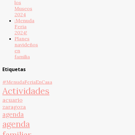
los
Museos
2024
¡Menuda
Feria
2024!
Planes
navideños
en
familia
Etiquetas
#MenudaFeriaEnCasa
Actividades
acuario
zaragoza
agenda
agenda
familiar