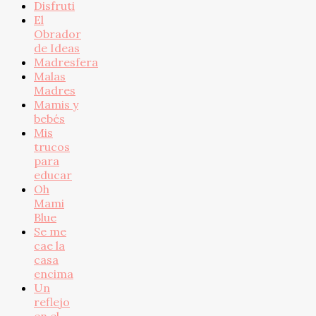
Disfruti
El
Obrador
de Ideas
Madresfera
Malas
Madres
Mamis y
bebés
Mis
trucos
para
educar
Oh
Mami
Blue
Se me
cae la
casa
encima
Un
reflejo