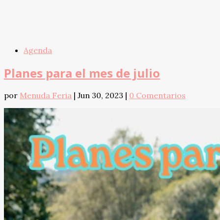
Agenda
Planes para el mes de julio
por
Menuda Feria
|
Jun 30, 2023
|
0 Comentarios