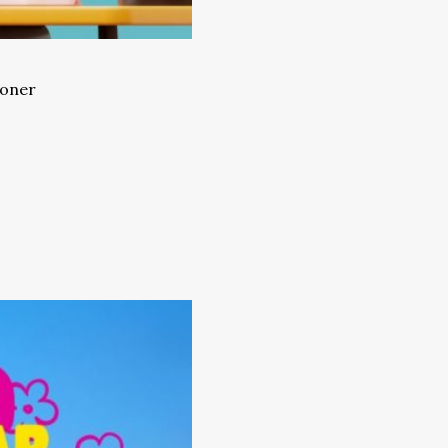
!
poner