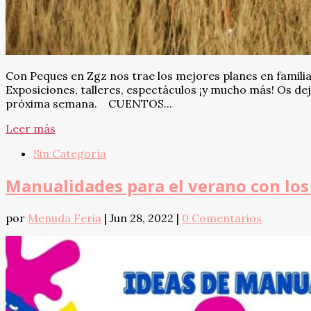
Con Peques en Zgz nos trae los mejores planes en familia
Exposiciones, talleres, espectáculos ¡y mucho más! Os de
próxima semana. CUENTOS...
Leer más
Sin Categoría
Manualidades para el verano con lo
por
Menuda Feria
|
Jun 28, 2022
|
0 Comentarios