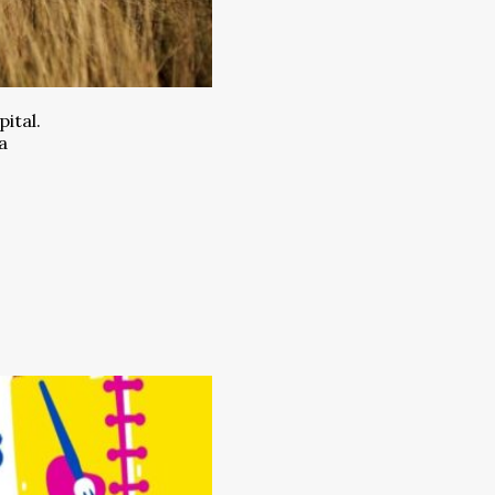
ital.
a