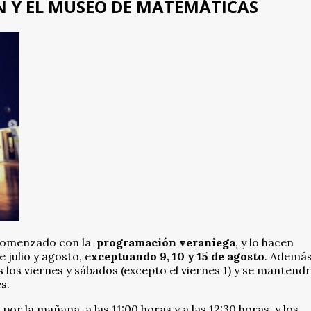
N Y EL MUSEO DE MATEMÁTICAS
 comenzado con la
programación veraniega
, y lo hacen
 julio y agosto, e
xceptuando 9, 10 y 15 de agosto
. Además
 los viernes y sábados (excepto el viernes 1) y se mantendr
s.
or la mañana, a las 11:00 horas y a las 12:30 horas, y los