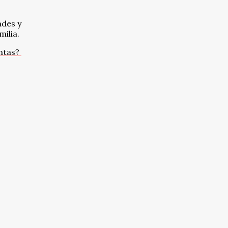
ades y
milia.
ntas?