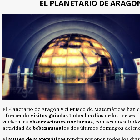
EL PLANETARIO DE ARAGÓ
El Planetario de Aragón y el Museo de Matemáticas han
ofreciendo
visitas guiadas todos
los días
de los meses de
vuelven las
observaciones
nocturnas
, con sesiones todos
actividad de
bebenautas
los dos últimos domingos del me
El
Museo de Matemáticas
tendrá sesiones todos los días p