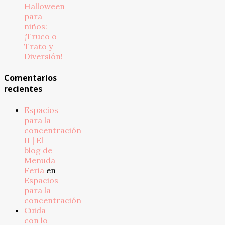
Halloween
para
niños:
¡Truco o
Trato y
Diversión!
Comentarios
recientes
Espacios
para la
concentración
II | El
blog de
Menuda
Feria
en
Espacios
para la
concentración
Cuida
con lo