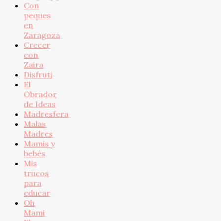
Con
peques
en
Zaragoza
Crecer
con
Zaira
Disfruti
El
Obrador
de Ideas
Madresfera
Malas
Madres
Mamis y
bebés
Mis
trucos
para
educar
Oh
Mami