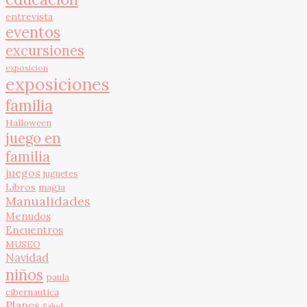
entrevista
eventos
excursiones
exposicion
exposiciones
familia
Halloween
juego en
familia
juegos
juguetes
Libros
magia
Manualidades
Menudos
Encuentros
MUSEO
Navidad
niños
paula
cibernautica
Planes
Salud