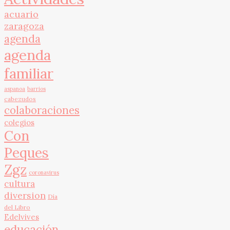
acuario
zaragoza
agenda
agenda
familiar
aspanoa
barrios
cabezudos
colaboraciones
colegios
Con
Peques
Zgz
coronavirus
cultura
diversion
Día
del Libro
Edelvives
educación