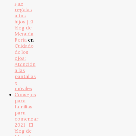
que
regalas
a tus
hijos | El
blog de
Menuda
Feria
en
Cuidado
de los
ojos:
Atención
a las
pantallas
y
móviles
Consejos
para
familias
para
comenzar
2021 | El
blog de