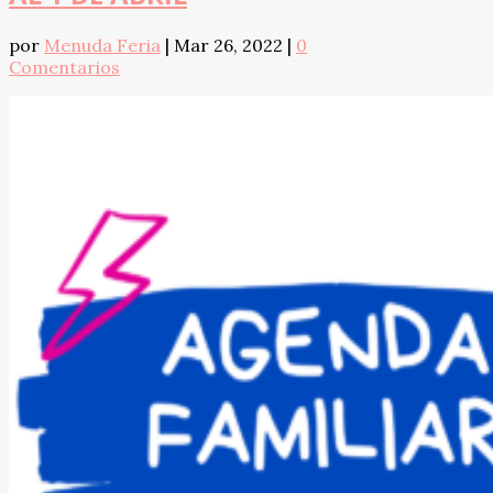
por
Menuda Feria
|
Mar 26, 2022
|
0
Comentarios