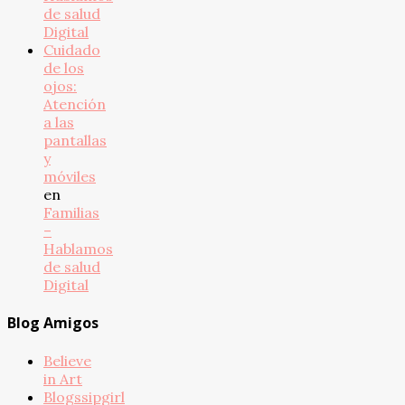
de salud
Digital
Cuidado
de los
ojos:
Atención
a las
pantallas
y
móviles
en
Familias
–
Hablamos
de salud
Digital
Blog Amigos
Believe
in Art
Blogssipgirl