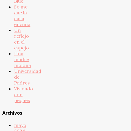
Blue
Se me
cae la
casa
encima
Un
reflejo
en el
espejo
Una
madre
molona
Universidad
de
Padres
Viviendo
con
peques
Archivos
mayo
2024