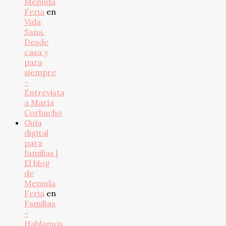
Menuda
Feria
en
Vida
Sana.
Desde
casa y
para
siempre
–
Entrevista
a María
Corbacho
Guía
digital
para
familias |
El blog
de
Menuda
Feria
en
Familias
–
Hablamos