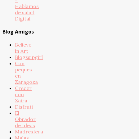
Hablamos
de salud
Digital
Blog Amigos
Believe
in Art
Blogssipgirl
Con
peques
en
Zaragoza
Crecer
con
Zaira
Disfruti
El
Obrador
de Ideas
Madresfera
Malas