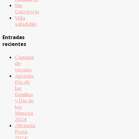
Sin
Categoría
Vida
saludable
Entradas
recientes
Campus
de
verano
Agenda:
Día de
las
familias
y Día de
los
Museos
2024
¡Menuda
Feria
2024!