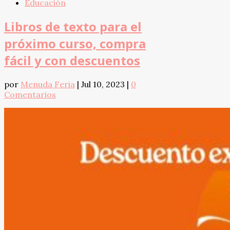
Educación
Libros de texto para el
próximo curso, compra
fácil y con descuentos
por
Menuda Feria
|
Jul 10, 2023
|
0
Comentarios