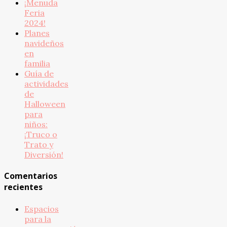
¡Menuda
Feria
2024!
Planes
navideños
en
familia
Guía de
actividades
de
Halloween
para
niños:
¡Truco o
Trato y
Diversión!
Comentarios
recientes
Espacios
para la