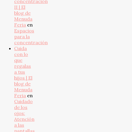
concentración
II | El
blog de
Menuda
Feria
en
Espacios
para la
concentración
Cuida
con lo
que
regalas
a tus
hijos | El
blog de
Menuda
Feria
en
Cuidado
de los
ojos:
Atención
a las
pantallas