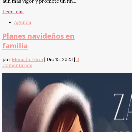
aún más vigor y promete un fin...
Leer más
Agenda
Planes navideños en
familia
por
Menuda Feria
|
Dic 15, 2023
|
0
Comentarios