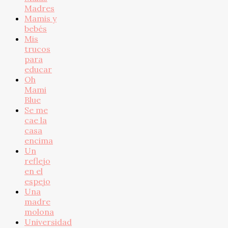
Madres
Mamis y
bebés
Mis
trucos
para
educar
Oh
Mami
Blue
Se me
cae la
casa
encima
Un
reflejo
en el
espejo
Una
madre
molona
Universidad