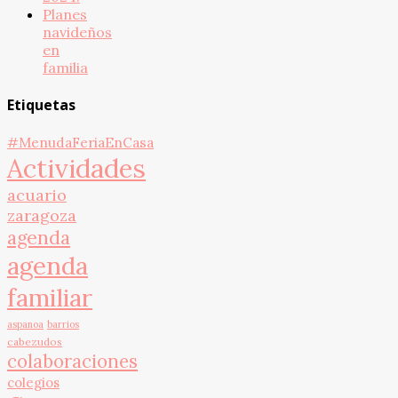
Planes
navideños
en
familia
Etiquetas
#MenudaFeriaEnCasa
Actividades
acuario
zaragoza
agenda
agenda
familiar
aspanoa
barrios
cabezudos
colaboraciones
colegios