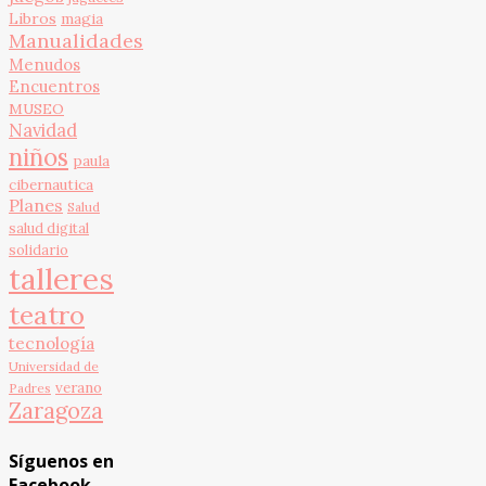
Libros
magia
Manualidades
Menudos
Encuentros
MUSEO
Navidad
niños
paula
cibernautica
Planes
Salud
salud digital
solidario
talleres
teatro
tecnología
Universidad de
verano
Padres
Zaragoza
Síguenos en
Facebook