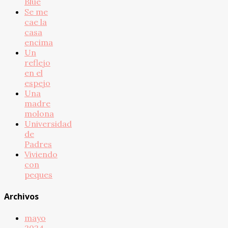
Blue
Se me
cae la
casa
encima
Un
reflejo
en el
espejo
Una
madre
molona
Universidad
de
Padres
Viviendo
con
peques
Archivos
mayo
2024