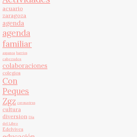
acuario
zaragoza
agenda
agenda
familiar
aspanoa
barrios
cabezudos
colaboraciones
colegios
Con
Peques
Zgz
coronavirus
cultura
diversion
Día
del Libro
Edelvives
educación