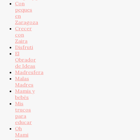
Con
peques
en
Zaragoza
Crecer
con
Zaira
Disfruti
El
Obrador
de Ideas
Madresfera
Malas
Madres
Mamis y
bebés
Mis
trucos
para
educar
Oh
Mami