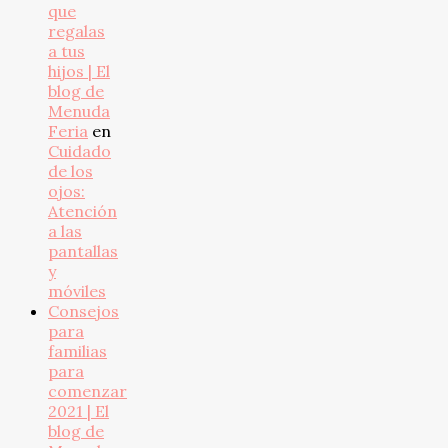
que
regalas
a tus
hijos | El
blog de
Menuda
Feria
en
Cuidado
de los
ojos:
Atención
a las
pantallas
y
móviles
Consejos
para
familias
para
comenzar
2021 | El
blog de