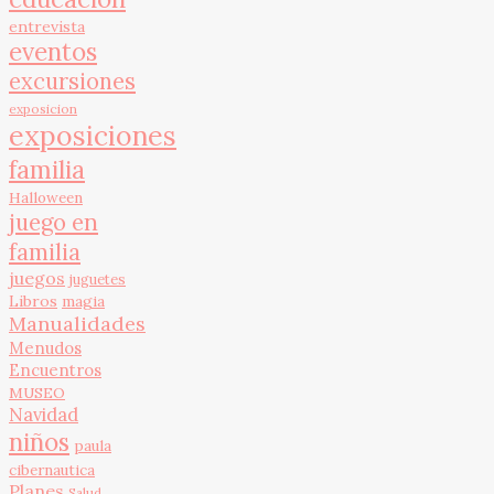
entrevista
eventos
excursiones
exposicion
exposiciones
familia
Halloween
juego en
familia
juegos
juguetes
Libros
magia
Manualidades
Menudos
Encuentros
MUSEO
Navidad
niños
paula
cibernautica
Planes
Salud