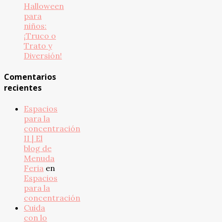
Halloween
para
niños:
¡Truco o
Trato y
Diversión!
Comentarios
recientes
Espacios
para la
concentración
II | El
blog de
Menuda
Feria
en
Espacios
para la
concentración
Cuida
con lo