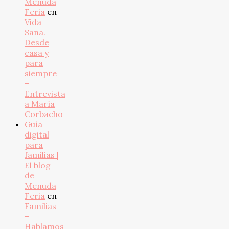
Menuda
Feria
en
Vida
Sana.
Desde
casa y
para
siempre
–
Entrevista
a María
Corbacho
Guía
digital
para
familias |
El blog
de
Menuda
Feria
en
Familias
–
Hablamos