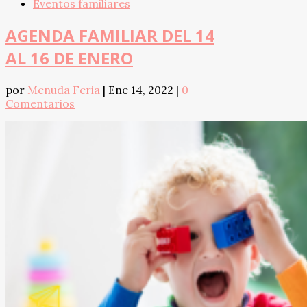
Eventos familiares
AGENDA FAMILIAR DEL 14
AL 16 DE ENERO
por
Menuda Feria
|
Ene 14, 2022
|
0
Comentarios