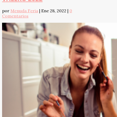
por
Menuda Feria
|
Ene 28, 2022
|
0
Comentarios