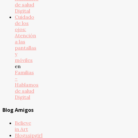
de salud
Digital
Cuidado
de los
ojos:
Atención
a las
pantallas
y
móviles
en
Familias
–
Hablamos
de salud
Digital
Blog Amigos
Believe
in Art
Blogssipgirl