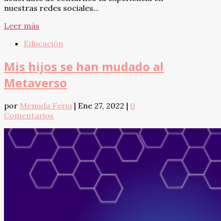
nuestras redes sociales...
Leer más
Educación
Mis hijos se han mudado al
Metaverso
por
Menuda Feria
|
Ene 27, 2022
|
0
Comentarios