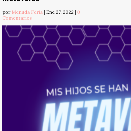
por
Menuda Feria
|
Ene 27, 2022
|
0
Comentarios