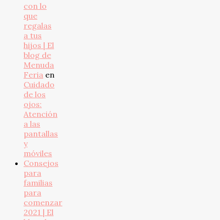
con lo
que
regalas
a tus
hijos | El
blog de
Menuda
Feria
en
Cuidado
de los
ojos:
Atención
a las
pantallas
y
móviles
Consejos
para
familias
para
comenzar
2021 | El