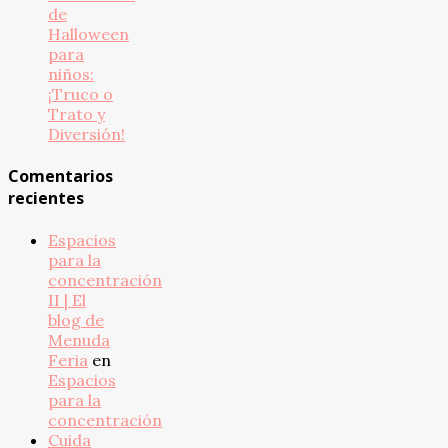
de
Halloween
para
niños:
¡Truco o
Trato y
Diversión!
Comentarios
recientes
Espacios
para la
concentración
II | El
blog de
Menuda
Feria
en
Espacios
para la
concentración
Cuida