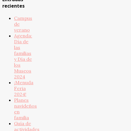
recientes
Campus
de
verano
Agenda:
Día de
las
familias
y Día de
los
Museos
2024
¡Menuda
Feria
2024!
Planes
navideños
en
familia
Guía de
actividades