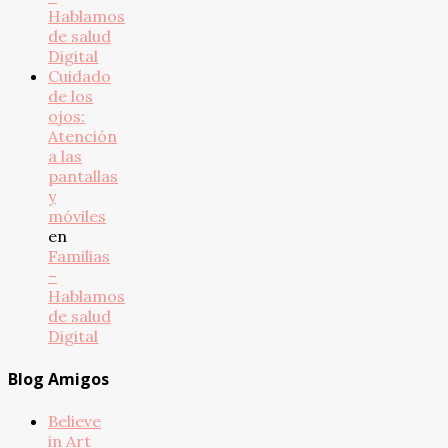
Hablamos
de salud
Digital
Cuidado
de los
ojos:
Atención
a las
pantallas
y
móviles
en
Familias
–
Hablamos
de salud
Digital
Blog Amigos
Believe
in Art