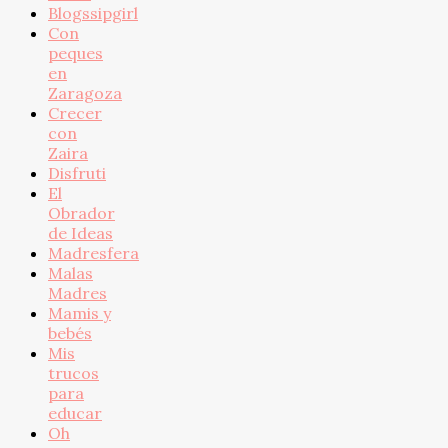
Blogssipgirl
Con
peques
en
Zaragoza
Crecer
con
Zaira
Disfruti
El
Obrador
de Ideas
Madresfera
Malas
Madres
Mamis y
bebés
Mis
trucos
para
educar
Oh