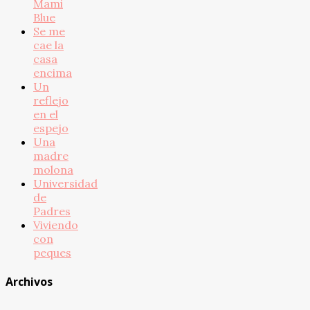
Mami
Blue
Se me
cae la
casa
encima
Un
reflejo
en el
espejo
Una
madre
molona
Universidad
de
Padres
Viviendo
con
peques
Archivos