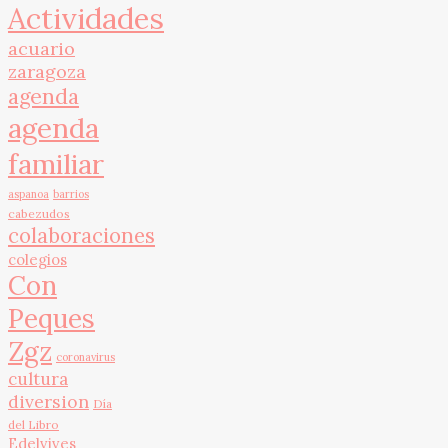
Actividades
acuario
zaragoza
agenda
agenda
familiar
aspanoa
barrios
cabezudos
colaboraciones
colegios
Con
Peques
Zgz
coronavirus
cultura
diversion
Día
del Libro
Edelvives