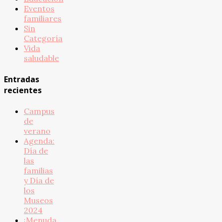
Eventos
familiares
Sin
Categoría
Vida
saludable
Entradas
recientes
Campus
de
verano
Agenda:
Día de
las
familias
y Día de
los
Museos
2024
¡Menuda