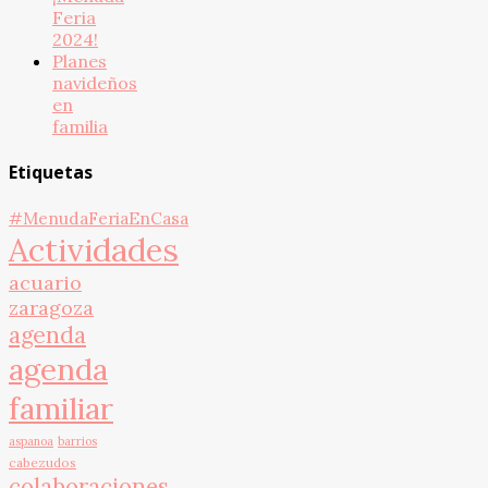
Feria
2024!
Planes
navideños
en
familia
Etiquetas
#MenudaFeriaEnCasa
Actividades
acuario
zaragoza
agenda
agenda
familiar
aspanoa
barrios
cabezudos
colaboraciones