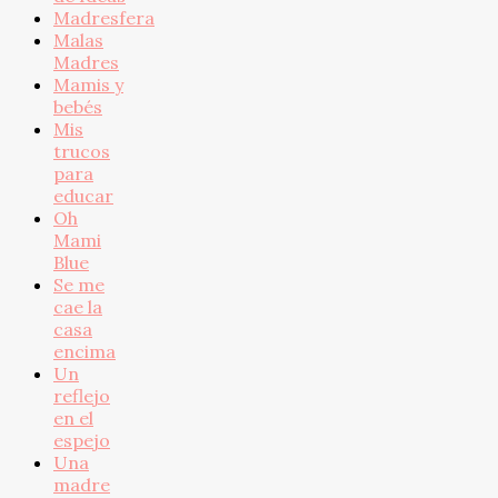
Madresfera
Malas
Madres
Mamis y
bebés
Mis
trucos
para
educar
Oh
Mami
Blue
Se me
cae la
casa
encima
Un
reflejo
en el
espejo
Una
madre