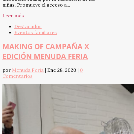
niñas. Promueve el acceso a...
Leer más
Destacados
Eventos familiares
MAKING OF CAMPAÑA X
EDICIÓN MENUDA FERIA
por
Menuda Feria
|
Ene 28, 2020
|
0
Comentarios