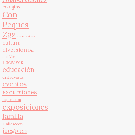
colegios
Con
Peques
Zgz
coronavirus
cultura
diversion
Día
del Libro
Edelvives
educación
entrevista
eventos
excursiones
exposicion
exposiciones
familia
Halloween
juego en