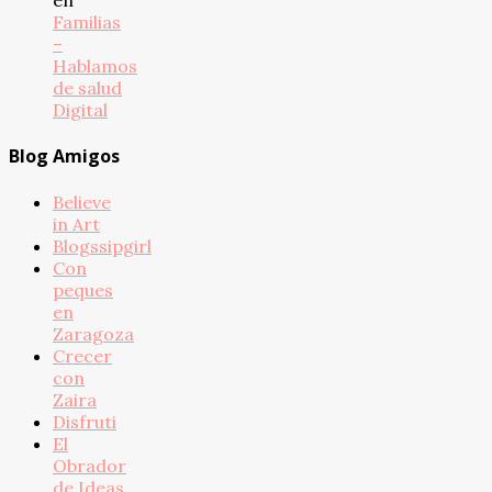
Familias
–
Hablamos
de salud
Digital
Blog Amigos
Believe
in Art
Blogssipgirl
Con
peques
en
Zaragoza
Crecer
con
Zaira
Disfruti
El
Obrador
de Ideas