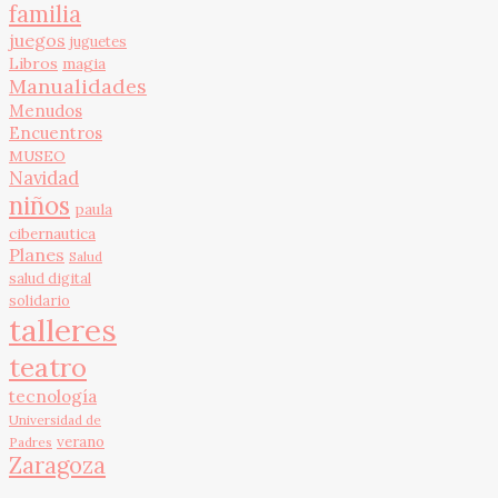
familia
juegos
juguetes
Libros
magia
Manualidades
Menudos
Encuentros
MUSEO
Navidad
niños
paula
cibernautica
Planes
Salud
salud digital
solidario
talleres
teatro
tecnología
Universidad de
verano
Padres
Zaragoza