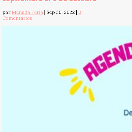
por
Menuda Feria
|
Sep 30, 2022
|
0
Comentarios