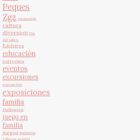
Peques
Zgz
coronavirus
cultura
diversion
Día
del Libro
Edelvives
educación
entrevista
eventos
excursiones
exposicion
exposiciones
familia
Halloween
juego en
familia
juegos
juguetes
Libros
magia