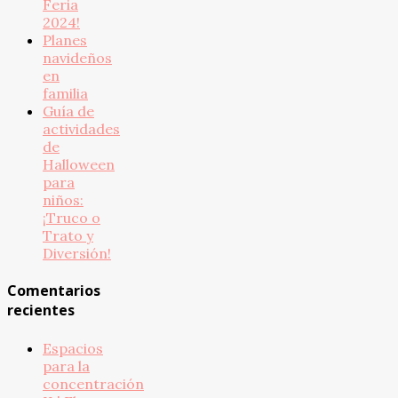
Feria
2024!
Planes
navideños
en
familia
Guía de
actividades
de
Halloween
para
niños:
¡Truco o
Trato y
Diversión!
Comentarios
recientes
Espacios
para la
concentración