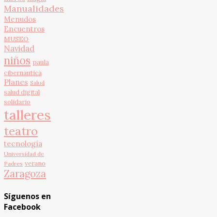
Manualidades
Menudos
Encuentros
MUSEO
Navidad
niños
paula
cibernautica
Planes
Salud
salud digital
solidario
talleres
teatro
tecnología
Universidad de
verano
Padres
Zaragoza
Síguenos en
Facebook