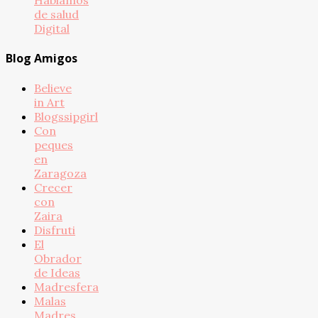
de salud
Digital
Blog Amigos
Believe
in Art
Blogssipgirl
Con
peques
en
Zaragoza
Crecer
con
Zaira
Disfruti
El
Obrador
de Ideas
Madresfera
Malas
Madres