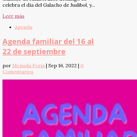
celebra el día del Galacho de Juslibol, y...
Leer más
Agenda
Agenda familiar del 16 al
22 de septiembre
por
Menuda Feria
|
Sep 16, 2022
|
0
Comentarios