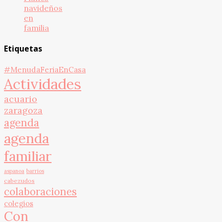
navideños
en
familia
Etiquetas
#MenudaFeriaEnCasa
Actividades
acuario
zaragoza
agenda
agenda
familiar
aspanoa
barrios
cabezudos
colaboraciones
colegios
Con