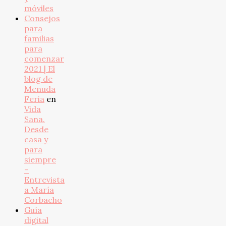
móviles
Consejos
para
familias
para
comenzar
2021 | El
blog de
Menuda
Feria
en
Vida
Sana.
Desde
casa y
para
siempre
–
Entrevista
a María
Corbacho
Guía
digital