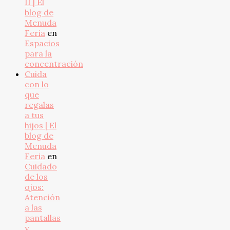
II | El
blog de
Menuda
Feria
en
Espacios
para la
concentración
Cuida
con lo
que
regalas
a tus
hijos | El
blog de
Menuda
Feria
en
Cuidado
de los
ojos:
Atención
a las
pantallas
y