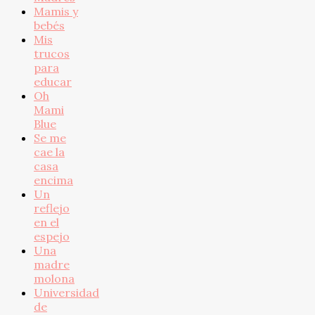
Mamis y
bebés
Mis
trucos
para
educar
Oh
Mami
Blue
Se me
cae la
casa
encima
Un
reflejo
en el
espejo
Una
madre
molona
Universidad
de