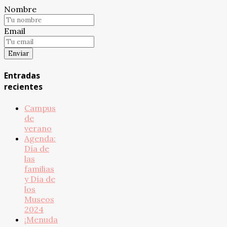
Nombre
Email
Entradas
recientes
Campus
de
verano
Agenda:
Día de
las
familias
y Día de
los
Museos
2024
¡Menuda