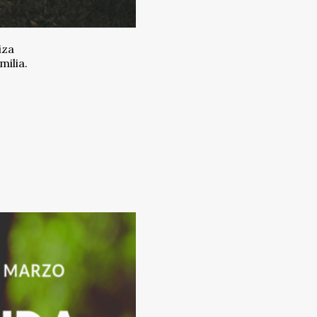
iza
milia.