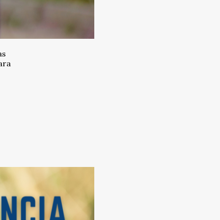
as
ara