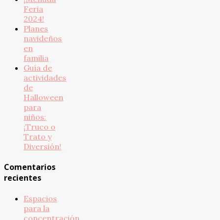
Feria
2024!
Planes
navideños
en
familia
Guía de
actividades
de
Halloween
para
niños:
¡Truco o
Trato y
Diversión!
Comentarios
recientes
Espacios
para la
concentración