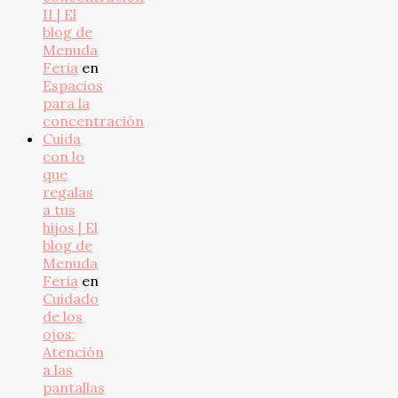
II | El
blog de
Menuda
Feria
en
Espacios
para la
concentración
Cuida
con lo
que
regalas
a tus
hijos | El
blog de
Menuda
Feria
en
Cuidado
de los
ojos:
Atención
a las
pantallas