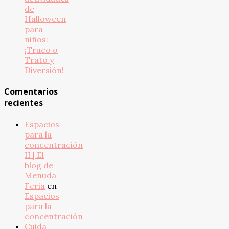
de
Halloween
para
niños:
¡Truco o
Trato y
Diversión!
Comentarios
recientes
Espacios
para la
concentración
II | El
blog de
Menuda
Feria
en
Espacios
para la
concentración
Cuida