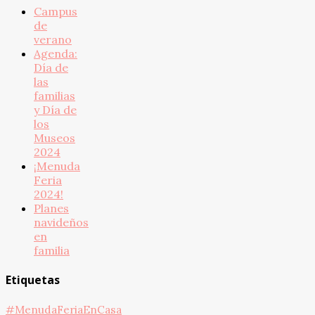
Campus
de
verano
Agenda:
Día de
las
familias
y Día de
los
Museos
2024
¡Menuda
Feria
2024!
Planes
navideños
en
familia
Etiquetas
#MenudaFeriaEnCasa