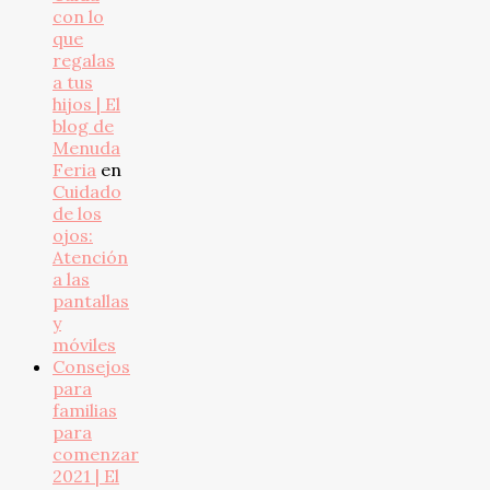
con lo
que
regalas
a tus
hijos | El
blog de
Menuda
Feria
en
Cuidado
de los
ojos:
Atención
a las
pantallas
y
móviles
Consejos
para
familias
para
comenzar
2021 | El