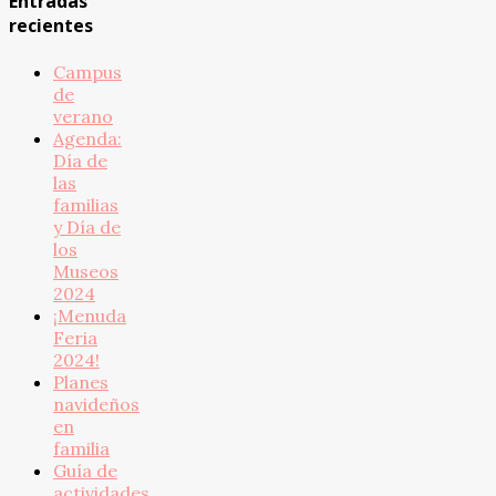
Entradas
recientes
Campus
de
verano
Agenda:
Día de
las
familias
y Día de
los
Museos
2024
¡Menuda
Feria
2024!
Planes
navideños
en
familia
Guía de
actividades