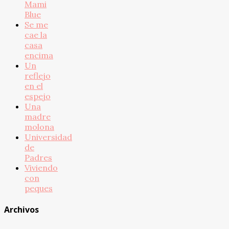
Mami
Blue
Se me
cae la
casa
encima
Un
reflejo
en el
espejo
Una
madre
molona
Universidad
de
Padres
Viviendo
con
peques
Archivos