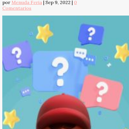
por
Menuda Feria
|
Sep 9, 2022
|
0
Comentarios