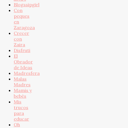
Blogssipgirl
Con
peques
en
Zaragoza
Crecer
con
Zaira
Disfruti
El
Obrador
de Ideas
Madresfera
Malas
Madres
Mamis y
bebés
Mis
trucos
para
educar
Oh