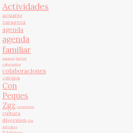
Actividades
acuario
zaragoza
agenda
agenda
familiar
aspanoa
barrios
cabezudos
colaboraciones
colegios
Con
Peques
Zgz
coronavirus
cultura
diversion
Día
del Libro
Edelvives