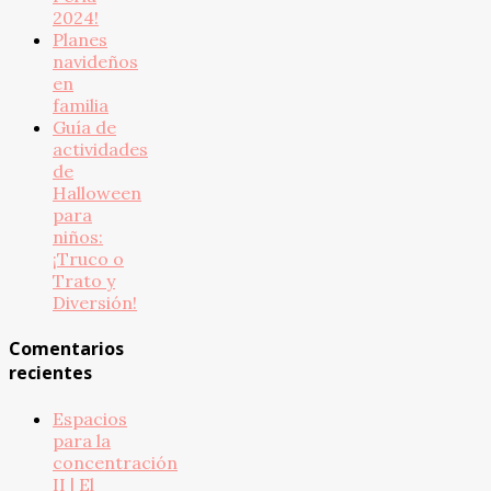
2024!
Planes
navideños
en
familia
Guía de
actividades
de
Halloween
para
niños:
¡Truco o
Trato y
Diversión!
Comentarios
recientes
Espacios
para la
concentración
II | El