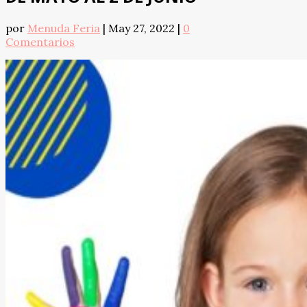
por
Menuda Feria
|
May 27, 2022
|
0
Comentarios