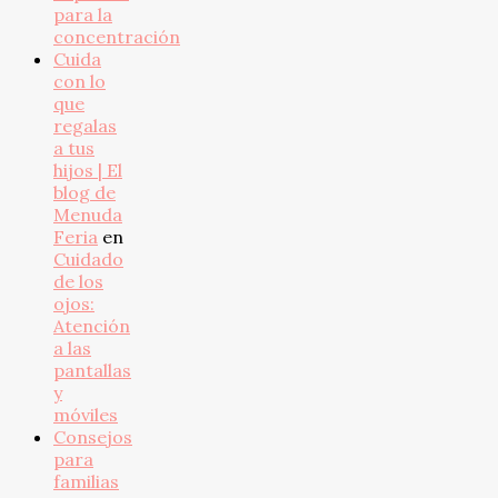
para la
concentración
Cuida
con lo
que
regalas
a tus
hijos | El
blog de
Menuda
Feria
en
Cuidado
de los
ojos:
Atención
a las
pantallas
y
móviles
Consejos
para
familias