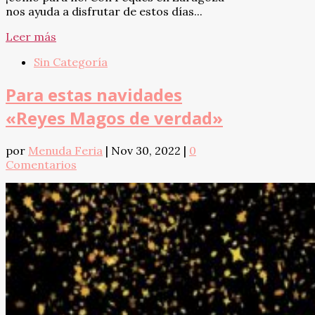
nos ayuda a disfrutar de estos días...
Leer más
Sin Categoría
Para estas navidades
«Reyes Magos de verdad»
por
Menuda Feria
|
Nov 30, 2022
|
0
Comentarios