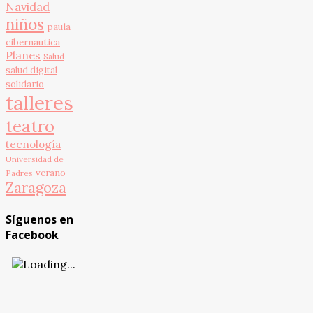
Navidad
niños
paula
cibernautica
Planes
Salud
salud digital
solidario
talleres
teatro
tecnología
Universidad de
verano
Padres
Zaragoza
Síguenos en
Facebook