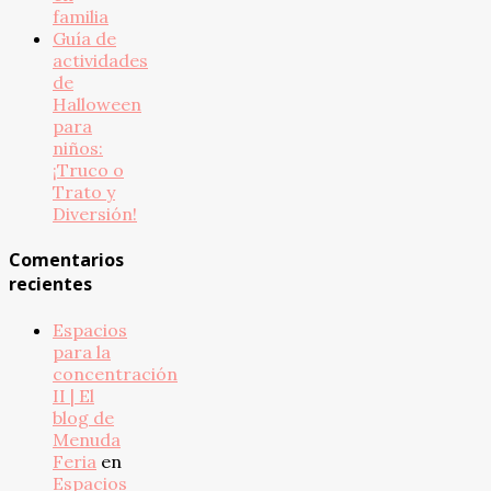
familia
Guía de
actividades
de
Halloween
para
niños:
¡Truco o
Trato y
Diversión!
Comentarios
recientes
Espacios
para la
concentración
II | El
blog de
Menuda
Feria
en
Espacios