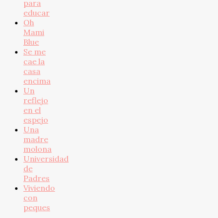
para
educar
Oh
Mami
Blue
Se me
cae la
casa
encima
Un
reflejo
en el
espejo
Una
madre
molona
Universidad
de
Padres
Viviendo
con
peques