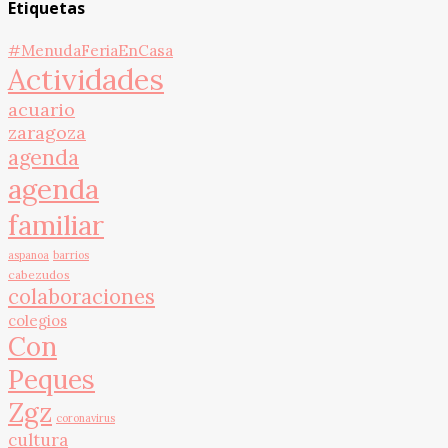
Etiquetas
#MenudaFeriaEnCasa
Actividades
acuario
zaragoza
agenda
agenda
familiar
aspanoa
barrios
cabezudos
colaboraciones
colegios
Con
Peques
Zgz
coronavirus
cultura