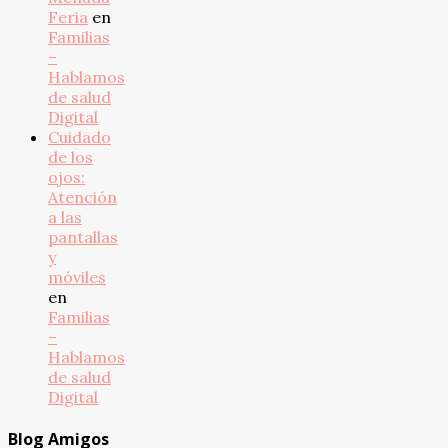
Feria
en
Familias
–
Hablamos
de salud
Digital
Cuidado
de los
ojos:
Atención
a las
pantallas
y
móviles
en
Familias
–
Hablamos
de salud
Digital
Blog Amigos