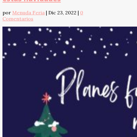
por
Menuda Feria
|
Dic 23, 2022
|
0
Comentarios