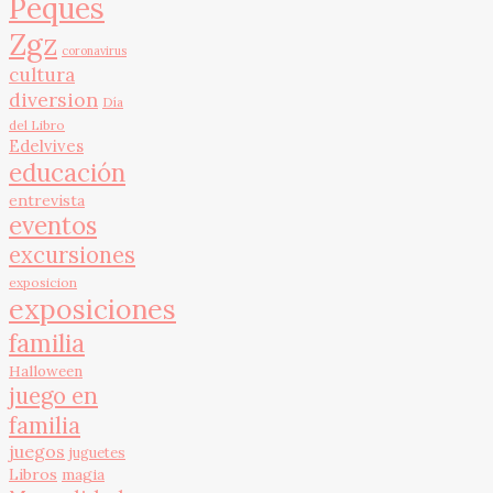
Peques
Zgz
coronavirus
cultura
diversion
Día
del Libro
Edelvives
educación
entrevista
eventos
excursiones
exposicion
exposiciones
familia
Halloween
juego en
familia
juegos
juguetes
Libros
magia