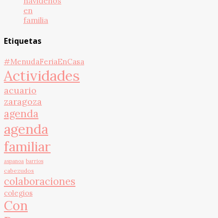
navideños
en
familia
Etiquetas
#MenudaFeriaEnCasa
Actividades
acuario
zaragoza
agenda
agenda
familiar
aspanoa
barrios
cabezudos
colaboraciones
colegios
Con