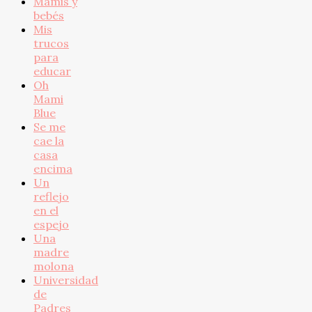
Mamis y
bebés
Mis
trucos
para
educar
Oh
Mami
Blue
Se me
cae la
casa
encima
Un
reflejo
en el
espejo
Una
madre
molona
Universidad
de
Padres