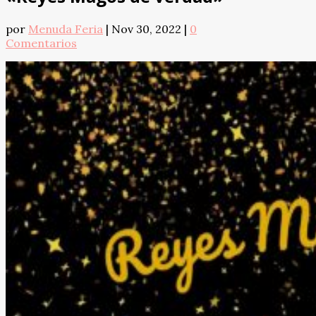
por
Menuda Feria
|
Nov 30, 2022
|
0
Comentarios