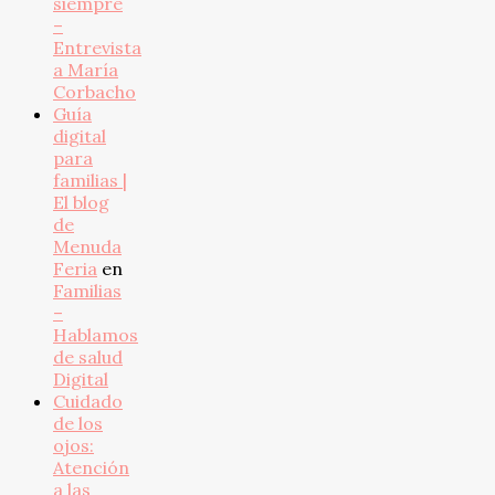
siempre
–
Entrevista
a María
Corbacho
Guía
digital
para
familias |
El blog
de
Menuda
Feria
en
Familias
–
Hablamos
de salud
Digital
Cuidado
de los
ojos:
Atención
a las