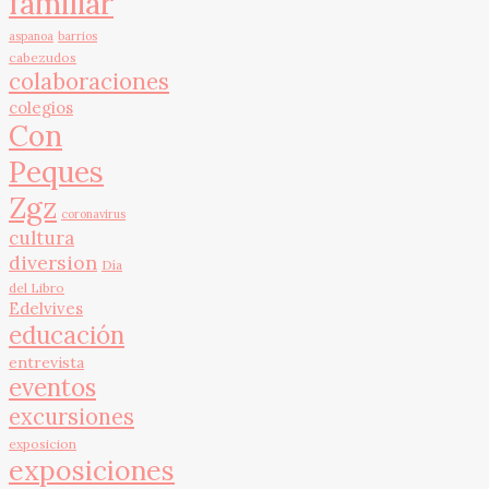
familiar
aspanoa
barrios
cabezudos
colaboraciones
colegios
Con
Peques
Zgz
coronavirus
cultura
diversion
Día
del Libro
Edelvives
educación
entrevista
eventos
excursiones
exposicion
exposiciones