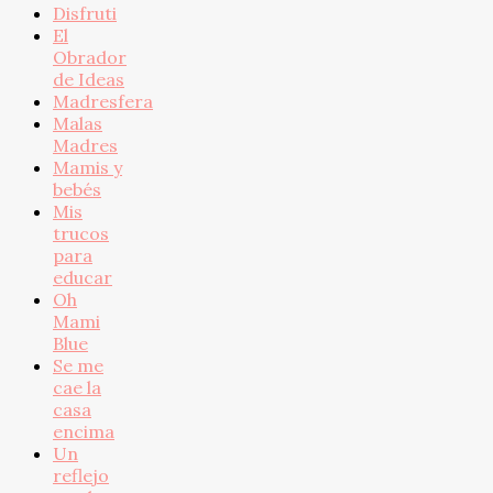
Disfruti
El
Obrador
de Ideas
Madresfera
Malas
Madres
Mamis y
bebés
Mis
trucos
para
educar
Oh
Mami
Blue
Se me
cae la
casa
encima
Un
reflejo