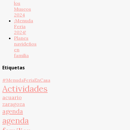
los
Museos
2024
¡Menuda
Feria
2024!
Planes
navideños
en
familia
Etiquetas
#MenudaFeriaEnCasa
Actividades
acuario
zaragoza
agenda
agenda