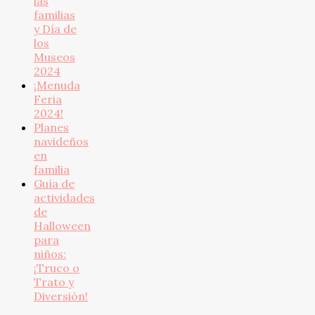
las
familias
y Día de
los
Museos
2024
¡Menuda
Feria
2024!
Planes
navideños
en
familia
Guía de
actividades
de
Halloween
para
niños:
¡Truco o
Trato y
Diversión!