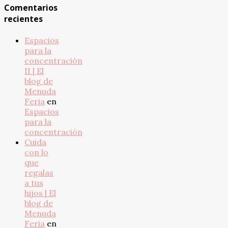
Comentarios
recientes
Espacios
para la
concentración
II | El
blog de
Menuda
Feria
en
Espacios
para la
concentración
Cuida
con lo
que
regalas
a tus
hijos | El
blog de
Menuda
Feria
en