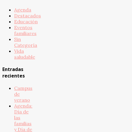
Agenda
Destacados
Educación
Eventos
familiares
Sin
Categoría
Vida
saludable
Entradas
recientes
Campus
de
verano
Agenda:
Día de
las
familias
y Día de