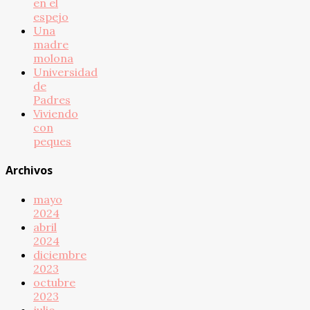
en el
espejo
Una
madre
molona
Universidad
de
Padres
Viviendo
con
peques
Archivos
mayo
2024
abril
2024
diciembre
2023
octubre
2023