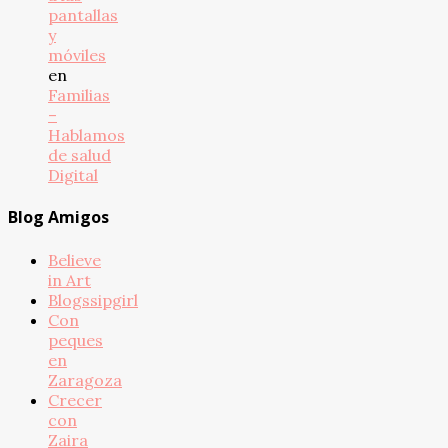
pantallas
y
móviles
en
Familias
–
Hablamos
de salud
Digital
Blog Amigos
Believe
in Art
Blogssipgirl
Con
peques
en
Zaragoza
Crecer
con
Zaira