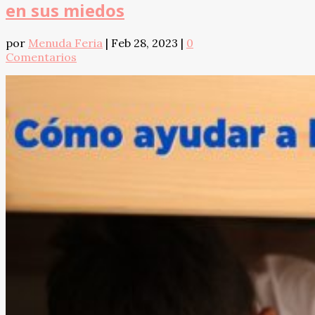
en sus miedos
por
Menuda Feria
|
Feb 28, 2023
|
0
Comentarios