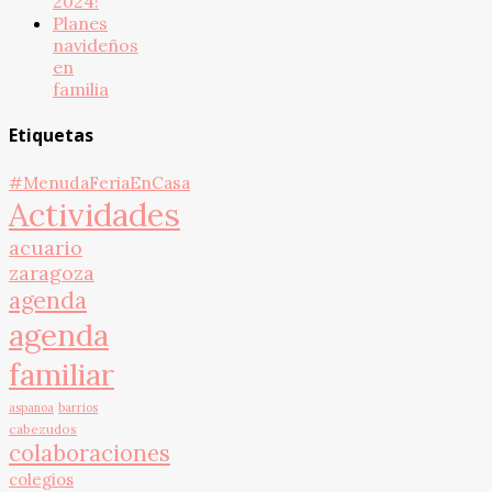
2024!
Planes
navideños
en
familia
Etiquetas
#MenudaFeriaEnCasa
Actividades
acuario
zaragoza
agenda
agenda
familiar
aspanoa
barrios
cabezudos
colaboraciones
colegios