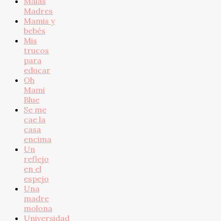
Malas
Madres
Mamis y
bebés
Mis
trucos
para
educar
Oh
Mami
Blue
Se me
cae la
casa
encima
Un
reflejo
en el
espejo
Una
madre
molona
Universidad