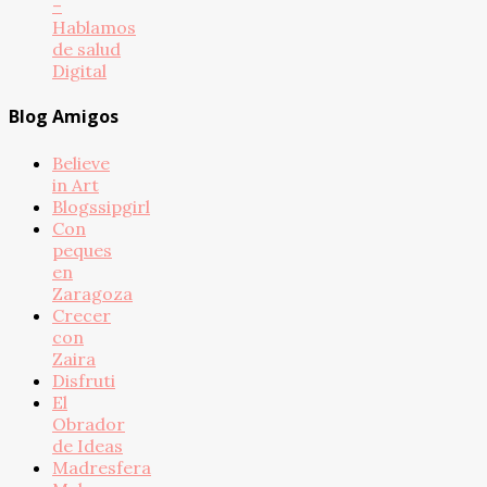
–
Hablamos
de salud
Digital
Blog Amigos
Believe
in Art
Blogssipgirl
Con
peques
en
Zaragoza
Crecer
con
Zaira
Disfruti
El
Obrador
de Ideas
Madresfera