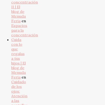
concentración
II | El
blog de
Menuda
Feria
en
Espacios
para la
concentración
Cuida
con lo
que
regalas
a tus
hijos | El
blog de
Menuda
Feria
en
Cuidado
de los
ojos:
Atención
a las