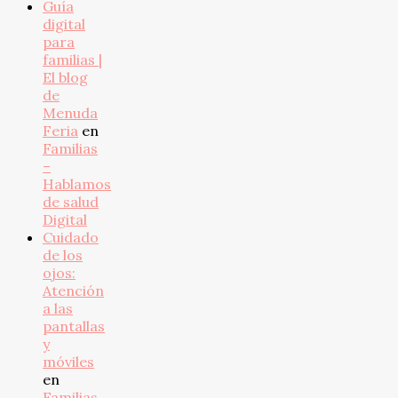
Guía
digital
para
familias |
El blog
de
Menuda
Feria
en
Familias
–
Hablamos
de salud
Digital
Cuidado
de los
ojos:
Atención
a las
pantallas
y
móviles
en
Familias