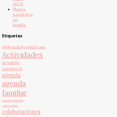
2024!
Planes
navideños
en
familia
Etiquetas
#MenudaFeriaEnCasa
Actividades
acuario
zaragoza
agenda
agenda
familiar
aspanoa
barrios
cabezudos
colaboraciones