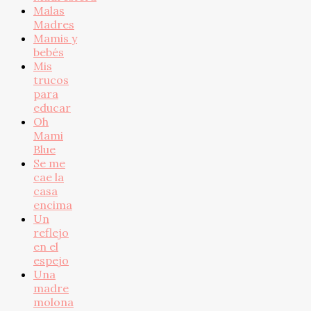
Malas
Madres
Mamis y
bebés
Mis
trucos
para
educar
Oh
Mami
Blue
Se me
cae la
casa
encima
Un
reflejo
en el
espejo
Una
madre
molona