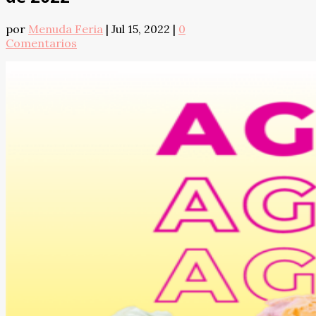
por
Menuda Feria
|
Jul 15, 2022
|
0
Comentarios