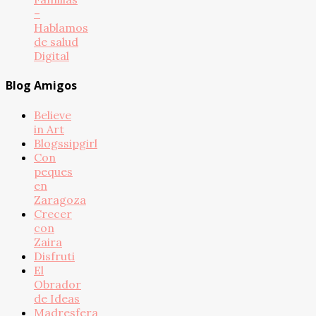
–
Hablamos
de salud
Digital
Blog Amigos
Believe
in Art
Blogssipgirl
Con
peques
en
Zaragoza
Crecer
con
Zaira
Disfruti
El
Obrador
de Ideas
Madresfera