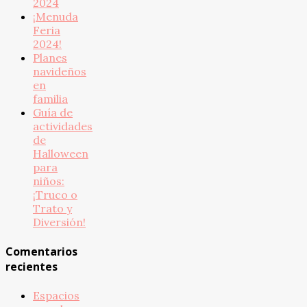
2024
¡Menuda
Feria
2024!
Planes
navideños
en
familia
Guía de
actividades
de
Halloween
para
niños:
¡Truco o
Trato y
Diversión!
Comentarios
recientes
Espacios