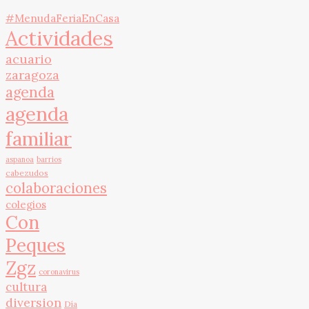
#MenudaFeriaEnCasa
Actividades
acuario
zaragoza
agenda
agenda
familiar
aspanoa
barrios
cabezudos
colaboraciones
colegios
Con
Peques
Zgz
coronavirus
cultura
diversion
Día