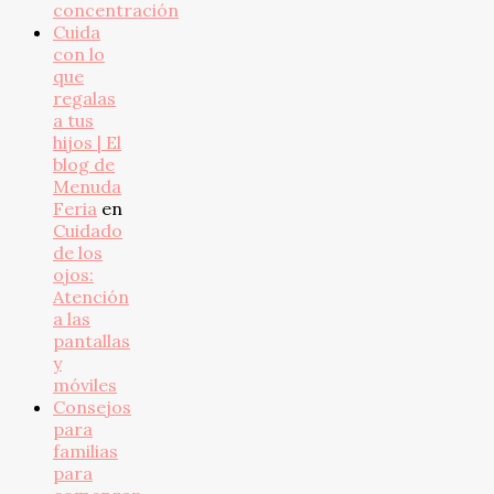
concentración
Cuida
con lo
que
regalas
a tus
hijos | El
blog de
Menuda
Feria
en
Cuidado
de los
ojos:
Atención
a las
pantallas
y
móviles
Consejos
para
familias
para