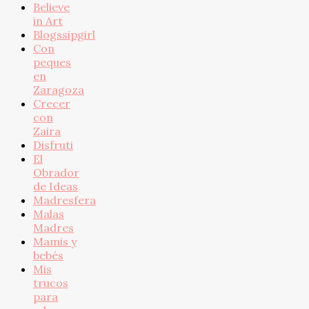
Believe
in Art
Blogssipgirl
Con
peques
en
Zaragoza
Crecer
con
Zaira
Disfruti
El
Obrador
de Ideas
Madresfera
Malas
Madres
Mamis y
bebés
Mis
trucos
para