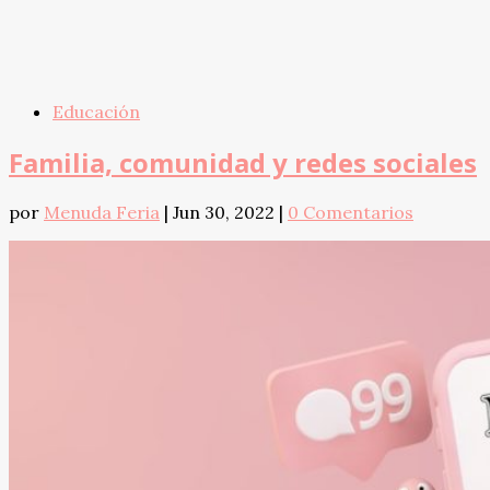
Educación
Familia, comunidad y redes sociales
por
Menuda Feria
|
Jun 30, 2022
|
0 Comentarios