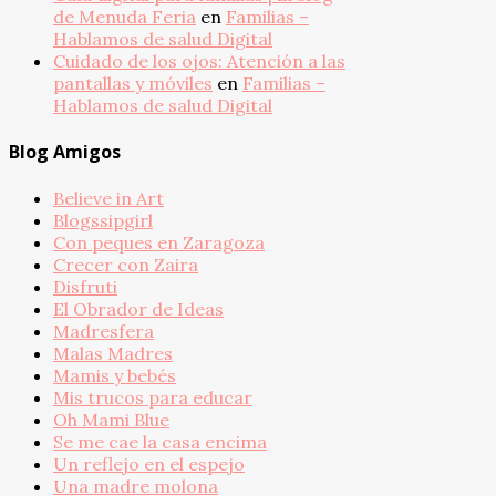
de Menuda Feria
en
Familias –
Hablamos de salud Digital
Cuidado de los ojos: Atención a las
pantallas y móviles
en
Familias –
Hablamos de salud Digital
Blog Amigos
Believe in Art
Blogssipgirl
Con peques en Zaragoza
Crecer con Zaira
Disfruti
El Obrador de Ideas
Madresfera
Malas Madres
Mamis y bebés
Mis trucos para educar
Oh Mami Blue
Se me cae la casa encima
Un reflejo en el espejo
Una madre molona