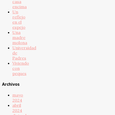
casa
encima
Un
reflejo
en el
espejo
Una
madre
molona
Universidad
de
Padres
Viviendo
con
peques
Archivos
mayo
2024
abril
2024