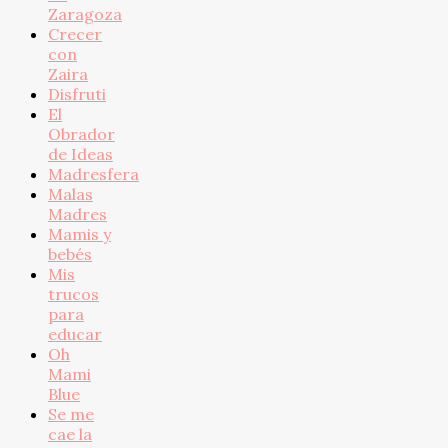
Zaragoza
Crecer
con
Zaira
Disfruti
El
Obrador
de Ideas
Madresfera
Malas
Madres
Mamis y
bebés
Mis
trucos
para
educar
Oh
Mami
Blue
Se me
cae la