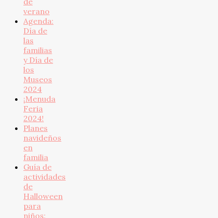
de
verano
Agenda:
Día de
las
familias
y Día de
los
Museos
2024
¡Menuda
Feria
2024!
Planes
navideños
en
familia
Guía de
actividades
de
Halloween
para
niños: