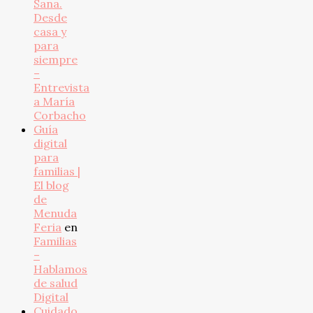
Sana.
Desde
casa y
para
siempre
–
Entrevista
a María
Corbacho
Guía
digital
para
familias |
El blog
de
Menuda
Feria
en
Familias
–
Hablamos
de salud
Digital
Cuidado