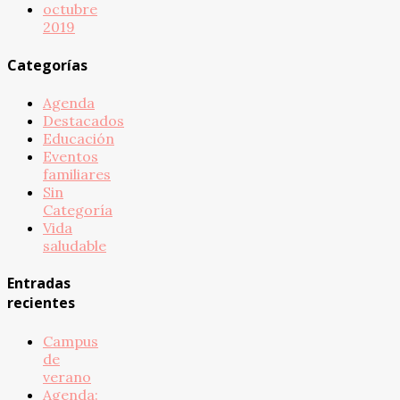
octubre
2019
Categorías
Agenda
Destacados
Educación
Eventos
familiares
Sin
Categoría
Vida
saludable
Entradas
recientes
Campus
de
verano
Agenda: