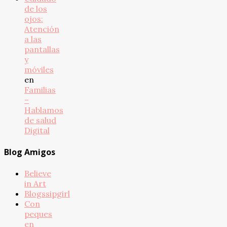
de los
ojos:
Atención
a las
pantallas
y
móviles
en
Familias
–
Hablamos
de salud
Digital
Blog Amigos
Believe
in Art
Blogssipgirl
Con
peques
en