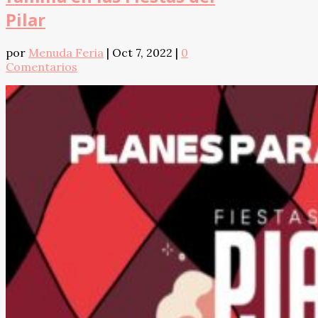
Pilar
por
Menuda Feria
|
Oct 7, 2022
|
0
Comentarios