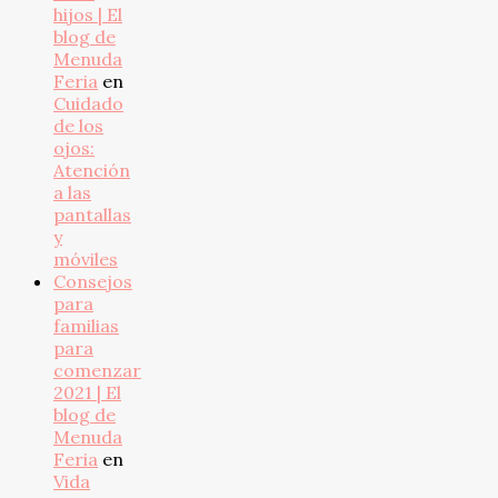
hijos | El
blog de
Menuda
Feria
en
Cuidado
de los
ojos:
Atención
a las
pantallas
y
móviles
Consejos
para
familias
para
comenzar
2021 | El
blog de
Menuda
Feria
en
Vida