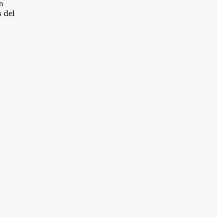
n
 del