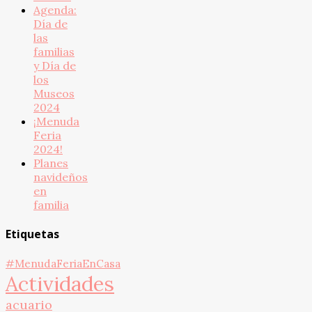
Agenda:
Día de
las
familias
y Día de
los
Museos
2024
¡Menuda
Feria
2024!
Planes
navideños
en
familia
Etiquetas
#MenudaFeriaEnCasa
Actividades
acuario