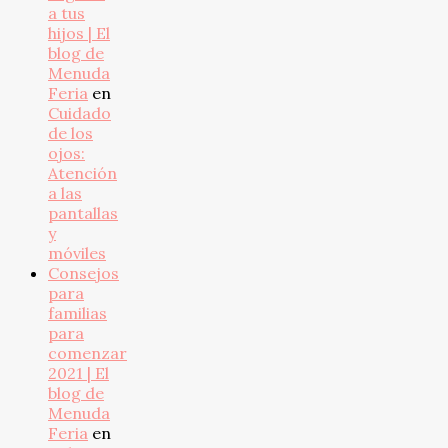
a tus
hijos | El
blog de
Menuda
Feria
en
Cuidado
de los
ojos:
Atención
a las
pantallas
y
móviles
Consejos
para
familias
para
comenzar
2021 | El
blog de
Menuda
Feria
en