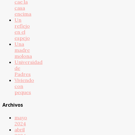
cae la
casa
encima
Un
reflejo
en el
espejo
Una
madre
molona
Universidad
de
Padres
Viviendo
con
peques
Archivos
mayo
2024
abril