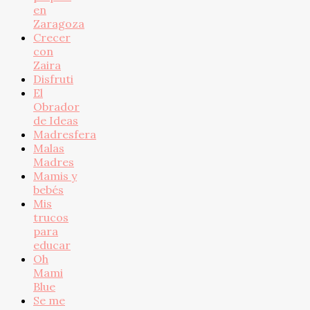
en
Zaragoza
Crecer
con
Zaira
Disfruti
El
Obrador
de Ideas
Madresfera
Malas
Madres
Mamis y
bebés
Mis
trucos
para
educar
Oh
Mami
Blue
Se me