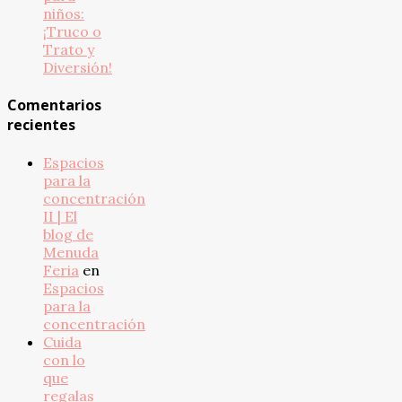
niños:
¡Truco o
Trato y
Diversión!
Comentarios
recientes
Espacios
para la
concentración
II | El
blog de
Menuda
Feria
en
Espacios
para la
concentración
Cuida
con lo
que
regalas