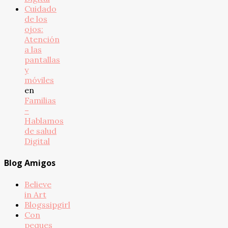
Cuidado
de los
ojos:
Atención
a las
pantallas
y
móviles
en
Familias
–
Hablamos
de salud
Digital
Blog Amigos
Believe
in Art
Blogssipgirl
Con
peques