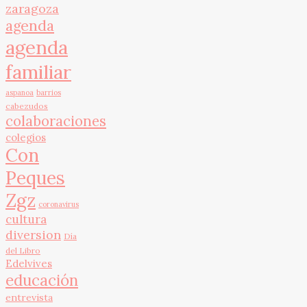
zaragoza
agenda
agenda
familiar
aspanoa
barrios
cabezudos
colaboraciones
colegios
Con
Peques
Zgz
coronavirus
cultura
diversion
Día
del Libro
Edelvives
educación
entrevista