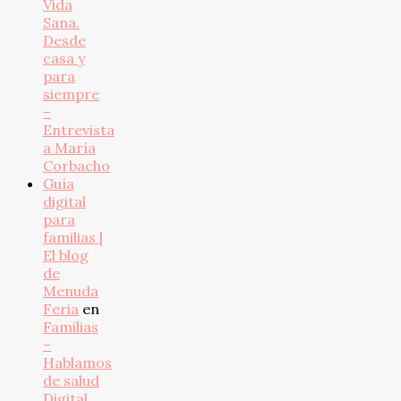
Vida
Sana.
Desde
casa y
para
siempre
–
Entrevista
a María
Corbacho
Guía
digital
para
familias |
El blog
de
Menuda
Feria
en
Familias
–
Hablamos
de salud
Digital