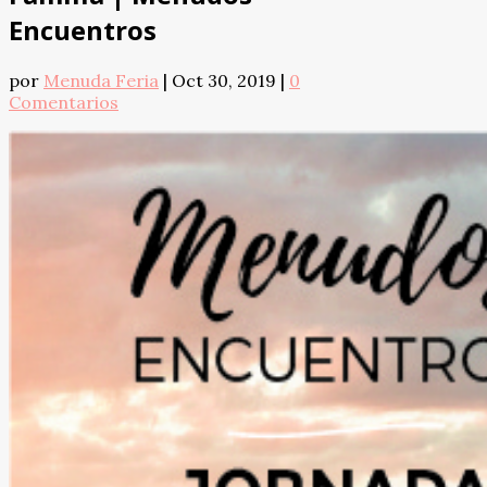
Encuentros
por
Menuda Feria
|
Oct 30, 2019
|
0
Comentarios