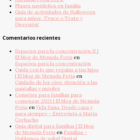
Planes navideños en familia
Guía de actividades de Halloween
para niños: ¡Truco o Trato y
Diversión!
Comentarios recientes
Espacios para la concentración II |
El blog de Menuda Feria
en
Espacios para la concentración
Cuida con lo que regalas a tus hijos
| El blog de Menuda Feria
en
Cuidado de los ojos: Atención a las
pantallas y móviles
Consejos para familias para
comenzar 2021 | El blog de Menuda
Feria
en
Vida Sana. Desde casa y
para siempre – Entrevista a María
Corbacho
Guía digital para familias | El blog
de Menuda Feria
en
Familias –
Hablamos de salud Digital