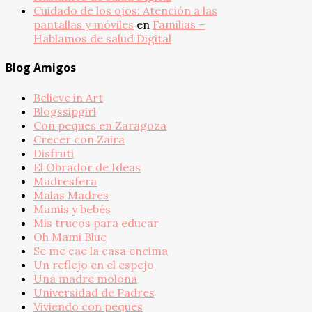
Cuidado de los ojos: Atención a las
pantallas y móviles
en
Familias –
Hablamos de salud Digital
Blog Amigos
Believe in Art
Blogssipgirl
Con peques en Zaragoza
Crecer con Zaira
Disfruti
El Obrador de Ideas
Madresfera
Malas Madres
Mamis y bebés
Mis trucos para educar
Oh Mami Blue
Se me cae la casa encima
Un reflejo en el espejo
Una madre molona
Universidad de Padres
Viviendo con peques