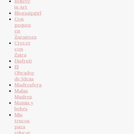
Believe
in Art
Blogssipgirl
Con
peques
en
Zaragoza
Crecer
con
Zaira
Disfruti
El
Obrador
de Ideas
Madresfera
Malas
Madres
Mamis y
bebés
Mis
trucos
para
educar