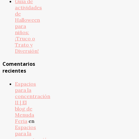
Guía de
actividades
de
Halloween
para
niños:
¡Truco o
Trato y
Diversión!
Comentarios
recientes
Espacios
para la
concentración
II | El
blog de
Menuda
Feria
en
Espacios
para la