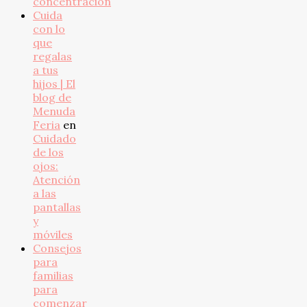
concentración
Cuida
con lo
que
regalas
a tus
hijos | El
blog de
Menuda
Feria
en
Cuidado
de los
ojos:
Atención
a las
pantallas
y
móviles
Consejos
para
familias
para
comenzar