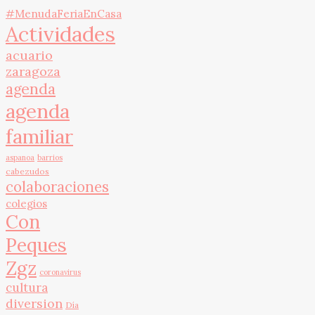
#MenudaFeriaEnCasa
Actividades
acuario
zaragoza
agenda
agenda
familiar
aspanoa
barrios
cabezudos
colaboraciones
colegios
Con
Peques
Zgz
coronavirus
cultura
diversion
Día