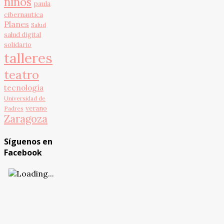
niños
paula
cibernautica
Planes
Salud
salud digital
solidario
talleres
teatro
tecnología
Universidad de
verano
Padres
Zaragoza
Síguenos en
Facebook