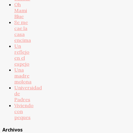
Oh
Mami
Blue
Se me
cae la
casa
encima
Un
reflejo
en el
espejo
Una
madre
molona
Universidad
de
Padres
Viviendo
con
peques
Archivos