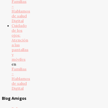
Familias
–
Hablamos
de salud
Digital
Cuidado
de los
ojos:
Atención
a las
pantallas
y
móviles
en
Familias
–
Hablamos
de salud
Digital
Blog Amigos