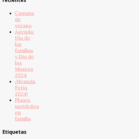
recientes
Campus
de
verano
Agenda:
Día de
las
familias
y Día de
los
Museos
2024
¡Menuda
Feria
2024!
Planes
navideños
en
familia
Etiquetas