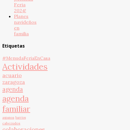
Feria
2024!
Planes
navideños
en
familia
Etiquetas
#MenudaFeriaEnCasa
Actividades
acuario
zaragoza
agenda
agenda
familiar
aspanoa
barrios
cabezudos
colaboraciones