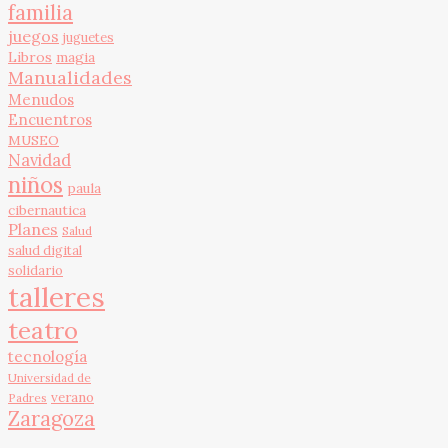
familia
juegos
juguetes
Libros
magia
Manualidades
Menudos
Encuentros
MUSEO
Navidad
niños
paula
cibernautica
Planes
Salud
salud digital
solidario
talleres
teatro
tecnología
Universidad de
verano
Padres
Zaragoza