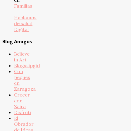
Familias
–
Hablamos
de salud
Digital
Blog Amigos
Believe
in Art
Blogssipgirl
Con
peques
en
Zaragoza
Crecer
con
Zaira
Disfruti
El
Obrador
de Ideas