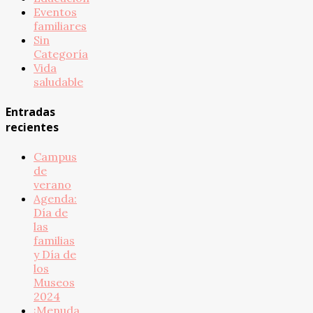
Eventos
familiares
Sin
Categoría
Vida
saludable
Entradas
recientes
Campus
de
verano
Agenda:
Día de
las
familias
y Día de
los
Museos
2024
¡Menuda