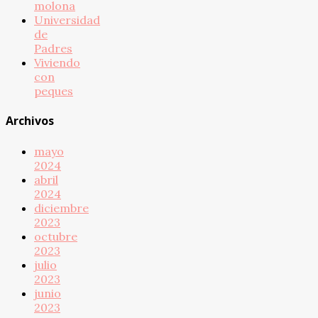
molona
Universidad
de
Padres
Viviendo
con
peques
Archivos
mayo
2024
abril
2024
diciembre
2023
octubre
2023
julio
2023
junio
2023