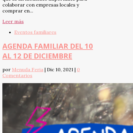
colaborar con empresas locales y
comprar en...
Leer más
Eventos familiares
AGENDA FAMILIAR DEL 10
AL 12 DE DICIEMBRE
por
Menuda Feria
|
Dic 10, 2021
|
0
Comentarios