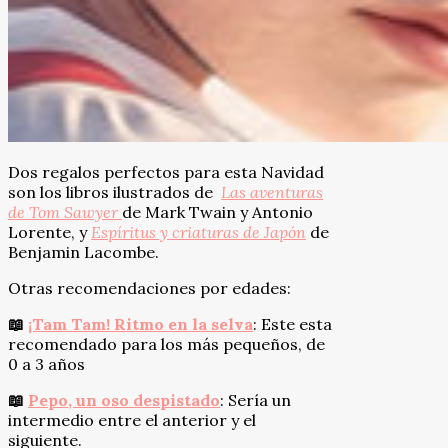
Dos regalos perfectos para esta Navidad
son los libros ilustrados de
Las aventuras
de Tom Sawyer
de Mark Twain y Antonio
Lorente, y
Espíritus y criaturas de Japón
de
Benjamin Lacombe.
Otras recomendaciones por edades:
📖
¡Tam Tam! Ritmo en la selva
: Este esta
recomendado para los más pequeños, de
0 a 3 años
📖
Pepo, un oso despistado
: Sería un
intermedio entre el anterior y el
siguiente.