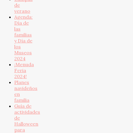
de
verano
Agenda:
Día de
las
familias
y Día de
los
Museos
2024
¡Menuda
Feria
2024!
Planes
navideños
en
familia
Guía de
actividades
de
Halloween
para