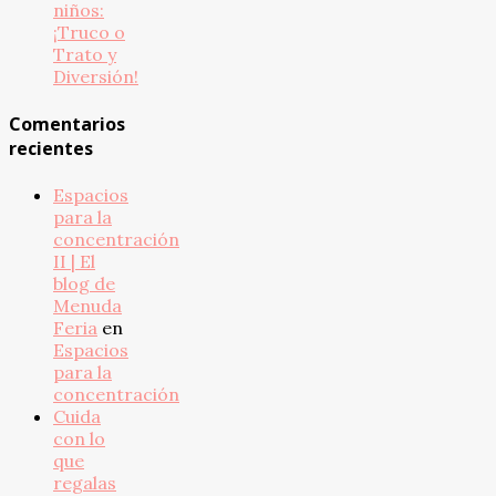
niños:
¡Truco o
Trato y
Diversión!
Comentarios
recientes
Espacios
para la
concentración
II | El
blog de
Menuda
Feria
en
Espacios
para la
concentración
Cuida
con lo
que
regalas