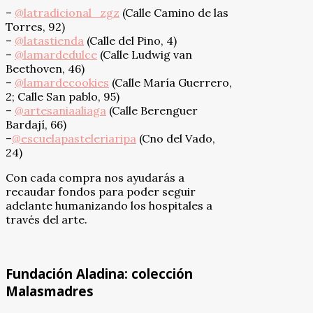
–
@latradicional_zgz
(Calle Camino de las
Torres, 92)
–
@latastienda
(Calle del Pino, 4)
–
@lamardedulce
(Calle Ludwig van
Beethoven, 46)
–
@lamardecookies
(Calle María Guerrero,
2; Calle San pablo, 95)
–
@artesaniaaliaga
(Calle Berenguer
Bardají, 66)
–
@escuelapasteleriaripa
(Cno del Vado,
24)
Con cada compra nos ayudarás a
recaudar fondos para poder seguir
adelante humanizando los hospitales a
través del arte.
Fundación Aladina: colección
Malasmadres