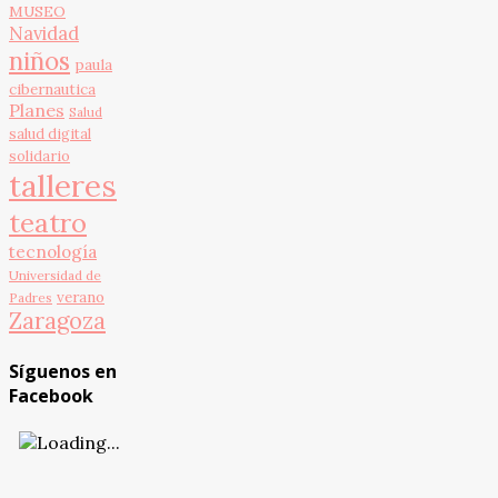
MUSEO
Navidad
niños
paula
cibernautica
Planes
Salud
salud digital
solidario
talleres
teatro
tecnología
Universidad de
verano
Padres
Zaragoza
Síguenos en
Facebook