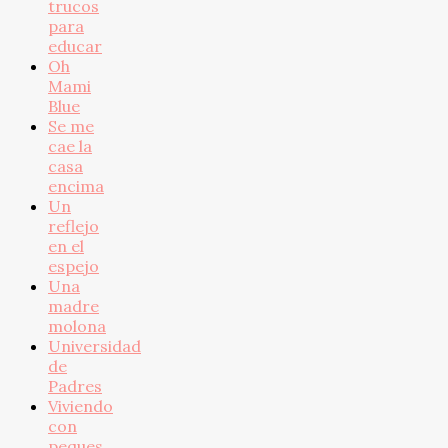
trucos
para
educar
Oh
Mami
Blue
Se me
cae la
casa
encima
Un
reflejo
en el
espejo
Una
madre
molona
Universidad
de
Padres
Viviendo
con
peques