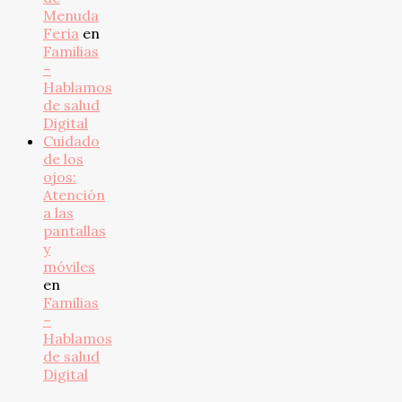
Menuda
Feria
en
Familias
–
Hablamos
de salud
Digital
Cuidado
de los
ojos:
Atención
a las
pantallas
y
móviles
en
Familias
–
Hablamos
de salud
Digital