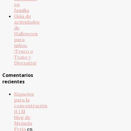
en
familia
Guía de
actividades
de
Halloween
para
niños:
¡Truco o
Trato y
Diversión!
Comentarios
recientes
Espacios
para la
concentración
II | El
blog de
Menuda
Feria
en