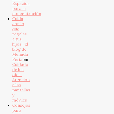
Espacios
para la
concentración
Cuida
con lo
que
regalas
a tus
hijos | El
blog de
Menuda
Feria
en
Cuidado
de los
ojos:
Atención
a las
pantallas
y
móviles
Consejos
para