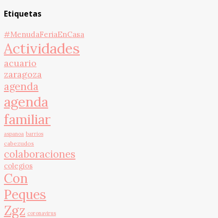
Etiquetas
#MenudaFeriaEnCasa
Actividades
acuario
zaragoza
agenda
agenda
familiar
aspanoa
barrios
cabezudos
colaboraciones
colegios
Con
Peques
Zgz
coronavirus