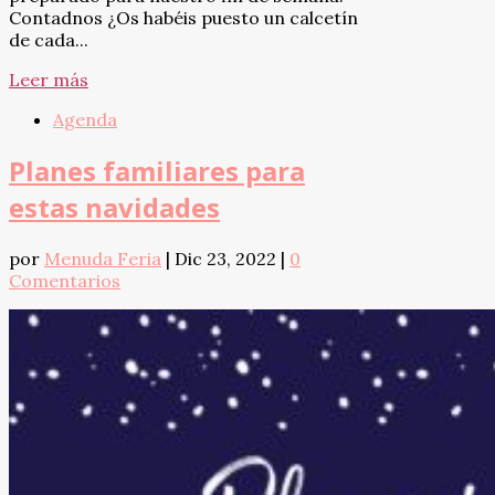
Contadnos ¿Os habéis puesto un calcetín
de cada...
Leer más
Agenda
Planes familiares para
estas navidades
por
Menuda Feria
|
Dic 23, 2022
|
0
Comentarios