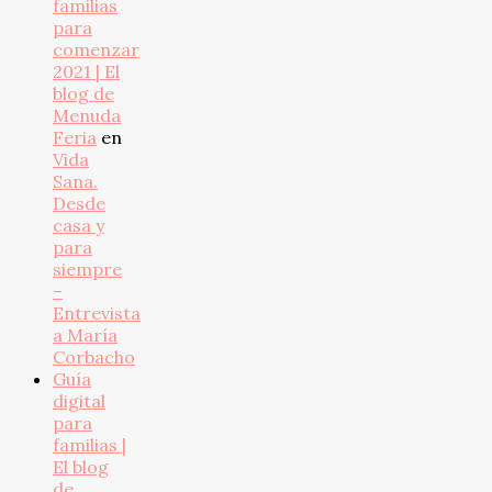
familias
para
comenzar
2021 | El
blog de
Menuda
Feria
en
Vida
Sana.
Desde
casa y
para
siempre
–
Entrevista
a María
Corbacho
Guía
digital
para
familias |
El blog
de