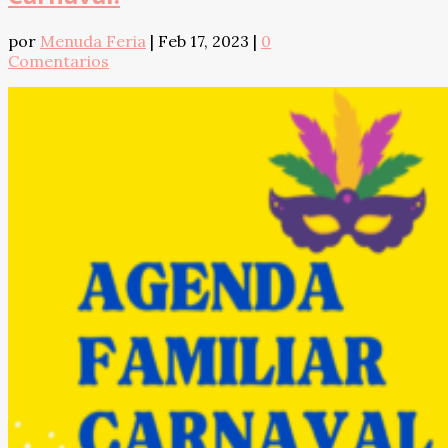
por
Menuda Feria
|
Feb 17, 2023
|
0
Comentarios