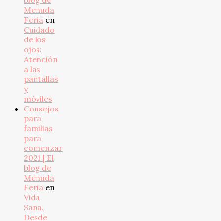
blog de
Menuda
Feria
en
Cuidado
de los
ojos:
Atención
a las
pantallas
y
móviles
Consejos
para
familias
para
comenzar
2021 | El
blog de
Menuda
Feria
en
Vida
Sana.
Desde