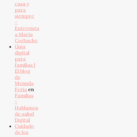
casa y
para
siempre
–
Entrevista
a María
Corbacho
Guía
digital
para
familias |
El blog
de
Menuda
Feria
en
Familias
–
Hablamos
de salud
Digital
Cuidado
de los