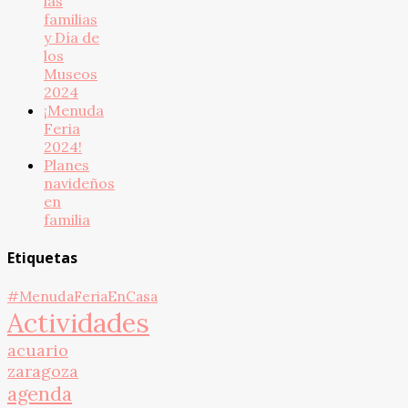
las
familias
y Día de
los
Museos
2024
¡Menuda
Feria
2024!
Planes
navideños
en
familia
Etiquetas
#MenudaFeriaEnCasa
Actividades
acuario
zaragoza
agenda