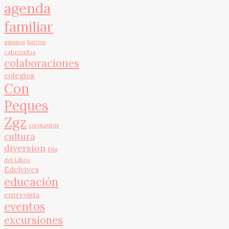
agenda
familiar
aspanoa
barrios
cabezudos
colaboraciones
colegios
Con
Peques
Zgz
coronavirus
cultura
diversion
Día
del Libro
Edelvives
educación
entrevista
eventos
excursiones