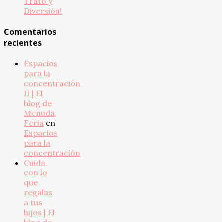
Trato y
Diversión!
Comentarios
recientes
Espacios
para la
concentración
II | El
blog de
Menuda
Feria
en
Espacios
para la
concentración
Cuida
con lo
que
regalas
a tus
hijos | El