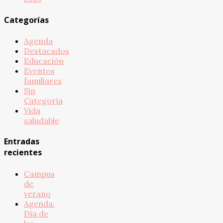
Categorías
Agenda
Destacados
Educación
Eventos
familiares
Sin
Categoría
Vida
saludable
Entradas
recientes
Campus
de
verano
Agenda:
Día de