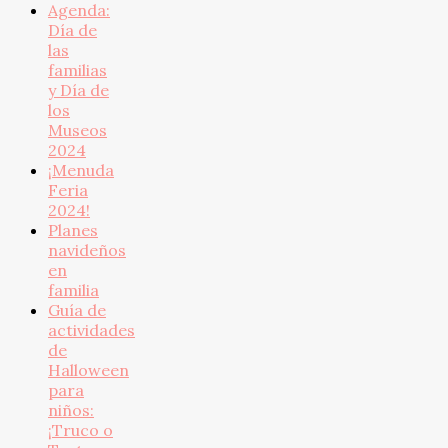
Agenda:
Día de
las
familias
y Día de
los
Museos
2024
¡Menuda
Feria
2024!
Planes
navideños
en
familia
Guía de
actividades
de
Halloween
para
niños:
¡Truco o