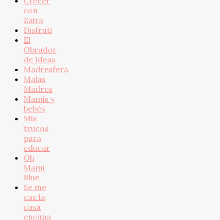
Crecer
con
Zaira
Disfruti
El
Obrador
de Ideas
Madresfera
Malas
Madres
Mamis y
bebés
Mis
trucos
para
educar
Oh
Mami
Blue
Se me
cae la
casa
encima