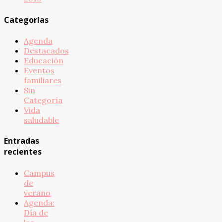
Categorías
Agenda
Destacados
Educación
Eventos
familiares
Sin
Categoría
Vida
saludable
Entradas
recientes
Campus
de
verano
Agenda:
Día de