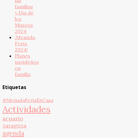
las
familias
y Día de
los
Museos
2024
¡Menuda
Feria
2024!
Planes
navideños
en
familia
Etiquetas
#MenudaFeriaEnCasa
Actividades
acuario
zaragoza
agenda