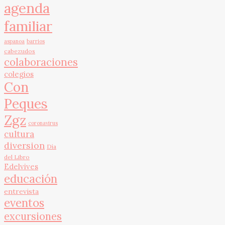
agenda
familiar
aspanoa
barrios
cabezudos
colaboraciones
colegios
Con
Peques
Zgz
coronavirus
cultura
diversion
Día
del Libro
Edelvives
educación
entrevista
eventos
excursiones