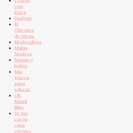
Crecer
con
Zaira
Disfruti
El
Obrador
de Ideas
Madresfera
Malas
Madres
Mamis y
bebés
Mis
trucos
para
educar
Oh
Mami
Blue
Se me
cae la
casa
encima