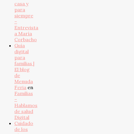
casa y
para
siempre
–
Entrevista
a María
Corbacho
Guía
digital
para
familias |
El blog
de
Menuda
Feria
en
Familias
–
Hablamos
de salud
Digital
Cuidado
de los