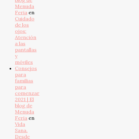
blog de
Menuda
Feria
en
Cuidado
de los
ojos:
Atención
a las
pantallas
y
móviles
Consejos
para
familias
para
comenzar
2021 | El
blog de
Menuda
Feria
en
Vida
Sana.
Desde