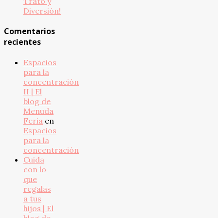
Trato y
Diversión!
Comentarios
recientes
Espacios
para la
concentración
II | El
blog de
Menuda
Feria
en
Espacios
para la
concentración
Cuida
con lo
que
regalas
a tus
hijos | El