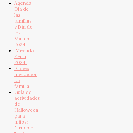
Agenda:
Día de
las
familias
y Día de
los
Museos
2024
¡Menuda
Feria
2024!
Planes
navideños
en
familia
Guía de
actividades
de
Halloween
para
niños:
¡Truco o