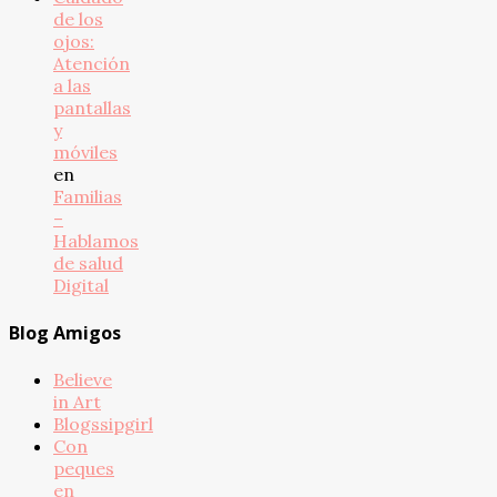
de los
ojos:
Atención
a las
pantallas
y
móviles
en
Familias
–
Hablamos
de salud
Digital
Blog Amigos
Believe
in Art
Blogssipgirl
Con
peques
en