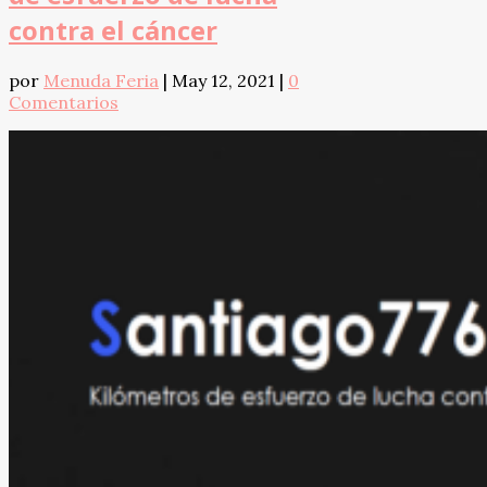
contra el cáncer
por
Menuda Feria
|
May 12, 2021
|
0
Comentarios