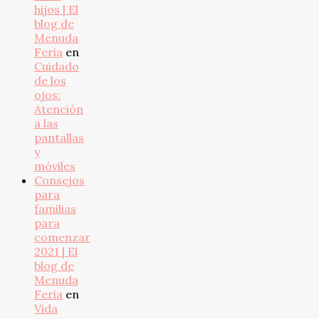
hijos | El
blog de
Menuda
Feria
en
Cuidado
de los
ojos:
Atención
a las
pantallas
y
móviles
Consejos
para
familias
para
comenzar
2021 | El
blog de
Menuda
Feria
en
Vida