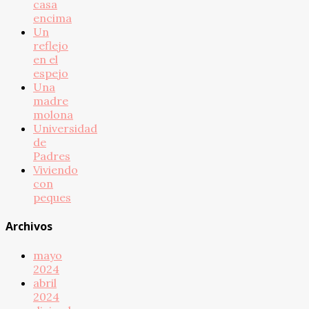
casa
encima
Un
reflejo
en el
espejo
Una
madre
molona
Universidad
de
Padres
Viviendo
con
peques
Archivos
mayo
2024
abril
2024