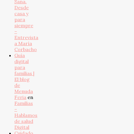
Sana.
Desde
casa y
para
siempre
–
Entrevista
a María
Corbacho
Guía
digital
para
familias |
El blog
de
Menuda
Feria
en
Familias
–
Hablamos
de salud
Digital
Cuidado