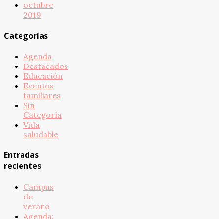
octubre
2019
Categorías
Agenda
Destacados
Educación
Eventos
familiares
Sin
Categoría
Vida
saludable
Entradas
recientes
Campus
de
verano
Agenda: