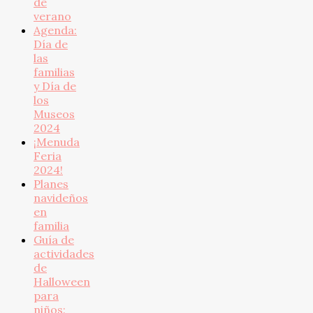
de
verano
Agenda:
Día de
las
familias
y Día de
los
Museos
2024
¡Menuda
Feria
2024!
Planes
navideños
en
familia
Guía de
actividades
de
Halloween
para
niños: