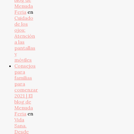
blog de
Menuda
Feria
en
Cuidado
de los
ojos:
Atención
a las
pantallas
y
móviles
Consejos
para
familias
para
comenzar
2021 | El
blog de
Menuda
Feria
en
Vida
Sana.
Desde