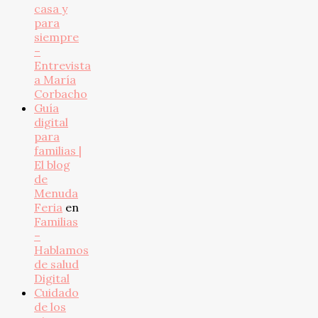
casa y
para
siempre
–
Entrevista
a María
Corbacho
Guía
digital
para
familias |
El blog
de
Menuda
Feria
en
Familias
–
Hablamos
de salud
Digital
Cuidado
de los