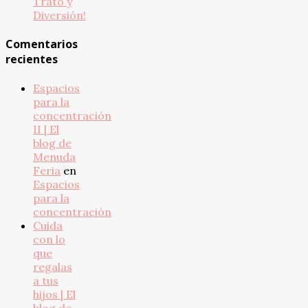
Trato y
Diversión!
Comentarios
recientes
Espacios
para la
concentración
II | El
blog de
Menuda
Feria
en
Espacios
para la
concentración
Cuida
con lo
que
regalas
a tus
hijos | El