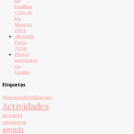
las
familias
y Día de
los
Museos
2024
¡Menuda
Feria
2024!
Planes
navideños
en
familia
Etiquetas
#MenudaFeriaEnCasa
Actividades
acuario
zaragoza
agenda