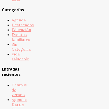
Categorías
Agenda
Destacados
Educación
Eventos
familiares
Sin
Categoría
Vida
saludable
Entradas
recientes
Campus
de
verano
Agenda:
Día de