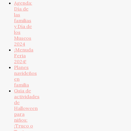
Agenda:
Día de
las
familias
y Día de
los
Museos
2024
¡Menuda
Feria
2024!
Planes
navideños
en
familia
Guía de
actividades
de
Halloween
para
niños:
¡Truco o