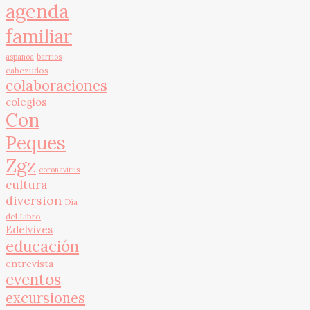
agenda
familiar
aspanoa
barrios
cabezudos
colaboraciones
colegios
Con
Peques
Zgz
coronavirus
cultura
diversion
Día
del Libro
Edelvives
educación
entrevista
eventos
excursiones