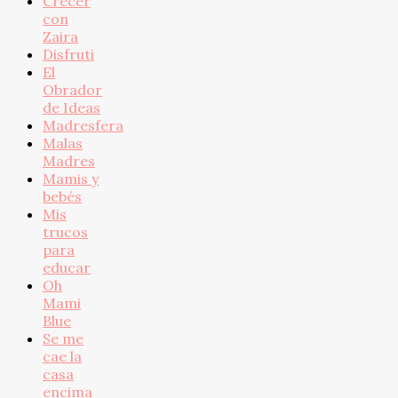
Crecer
con
Zaira
Disfruti
El
Obrador
de Ideas
Madresfera
Malas
Madres
Mamis y
bebés
Mis
trucos
para
educar
Oh
Mami
Blue
Se me
cae la
casa
encima