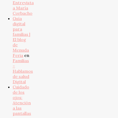
Entrevista
a María
Corbacho
Guía
digital
para
familias |
El blog
de
Menuda
Feria
en
Familias
–
Hablamos
de salud
Digital
Cuidado
de los
ojos:
Atención
a las
pantallas