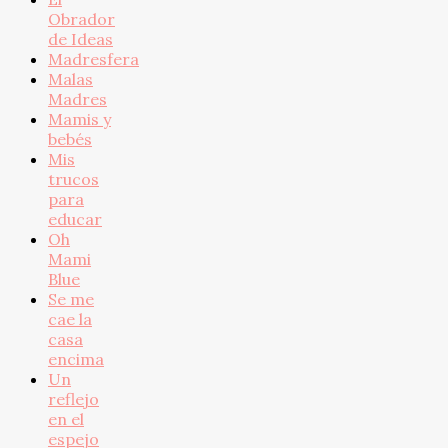
Obrador
de Ideas
Madresfera
Malas
Madres
Mamis y
bebés
Mis
trucos
para
educar
Oh
Mami
Blue
Se me
cae la
casa
encima
Un
reflejo
en el
espejo