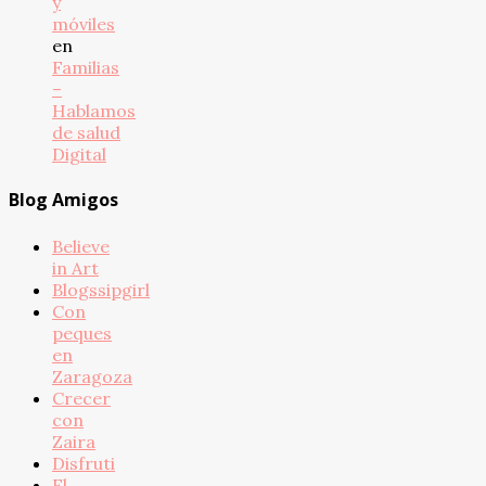
y
móviles
en
Familias
–
Hablamos
de salud
Digital
Blog Amigos
Believe
in Art
Blogssipgirl
Con
peques
en
Zaragoza
Crecer
con
Zaira
Disfruti
El