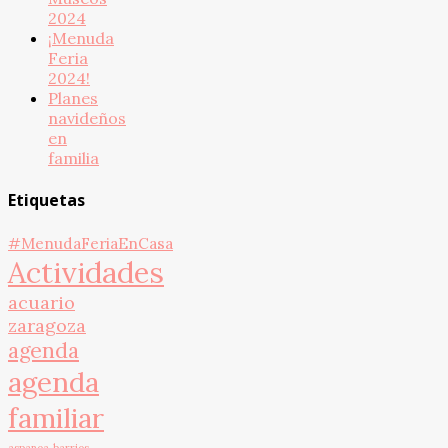
2024
¡Menuda
Feria
2024!
Planes
navideños
en
familia
Etiquetas
#MenudaFeriaEnCasa
Actividades
acuario
zaragoza
agenda
agenda
familiar
aspanoa
barrios