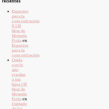
recientes
Espacios
para la
concentración
II | El
blog de
Menuda
Feria
en
Espacios
para la
concentración
Cuida
con lo
que
regalas
a tus
hijos | El
blog de
Menuda
Feria
en
Cuidado
de los