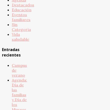
Destacados
Educación
Eventos
familiares
Sin
Categoría
Vida
saludable
Entradas
recientes
Campus
de
verano
Agenda:
Día de
las
familias
y Día de
los
Museos