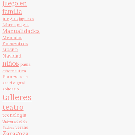
juego en
familia
juegos
juguetes
Libros
magia
Manualidades
Menudos
Encuentros
MUSEO
Navidad
niños
paula
cibernautica
Planes
Salud
salud digital
solidario
talleres
teatro
tecnología
Universidad de
verano
Padres
Zaragoza