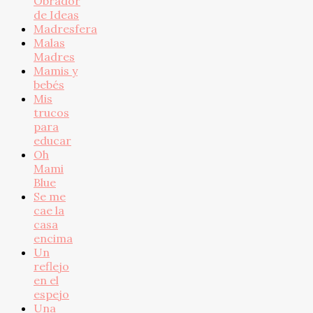
Obrador
de Ideas
Madresfera
Malas
Madres
Mamis y
bebés
Mis
trucos
para
educar
Oh
Mami
Blue
Se me
cae la
casa
encima
Un
reflejo
en el
espejo
Una