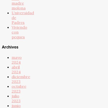
madre
molona
Universidad
de
Padres
Viviendo
con
peques
Archivos
mayo
2024
abril
2024
diciembre
2023
octubre
2023
julio
2023
junio