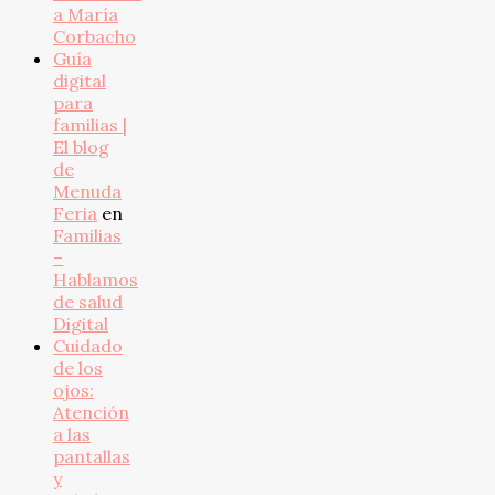
a María
Corbacho
Guía
digital
para
familias |
El blog
de
Menuda
Feria
en
Familias
–
Hablamos
de salud
Digital
Cuidado
de los
ojos:
Atención
a las
pantallas
y