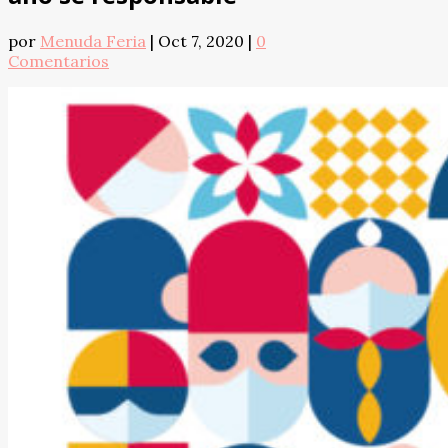
por
Menuda Feria
|
Oct 7, 2020
|
0
Comentarios