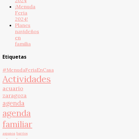
2024
¡Menuda
Feria
2024!
Planes
navideños
en
familia
Etiquetas
#MenudaFeriaEnCasa
Actividades
acuario
zaragoza
agenda
agenda
familiar
aspanoa
barrios