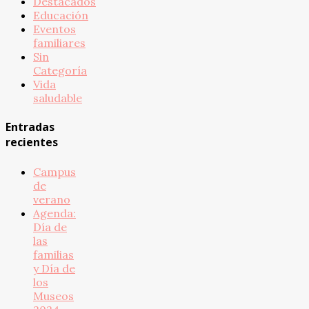
Destacados
Educación
Eventos
familiares
Sin
Categoría
Vida
saludable
Entradas
recientes
Campus
de
verano
Agenda:
Día de
las
familias
y Día de
los
Museos