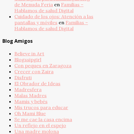
de Menuda Feria
en
Familias –
Hablamos de salud Digital
Cuidado de los ojos: Atención a las
pantallas y móviles
en
Familias –
Hablamos de salud Digital
Blog Amigos
Believe in Art
Blogssipgirl
Con peques en Zaragoza
Crecer con Zaira
Disfruti
El Obrador de Ideas
Madresfera
Malas Madres
Mamis y bebés
Mis trucos para educar
Oh Mami Blue
Se me cae la casa encima
Un reflejo en el espejo
Una madre molona