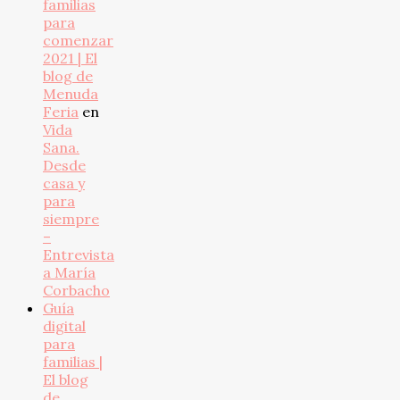
familias
para
comenzar
2021 | El
blog de
Menuda
Feria
en
Vida
Sana.
Desde
casa y
para
siempre
–
Entrevista
a María
Corbacho
Guía
digital
para
familias |
El blog
de