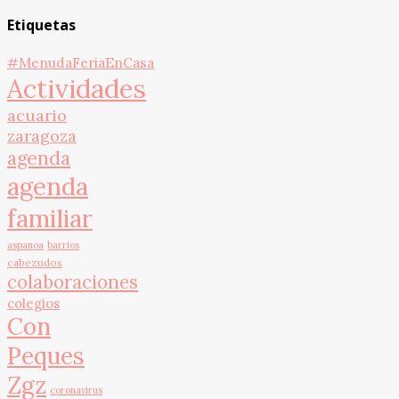
Etiquetas
#MenudaFeriaEnCasa
Actividades
acuario
zaragoza
agenda
agenda
familiar
aspanoa
barrios
cabezudos
colaboraciones
colegios
Con
Peques
Zgz
coronavirus