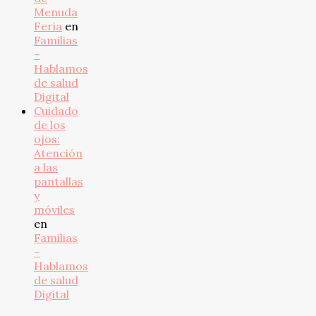
Menuda
Feria
en
Familias
–
Hablamos
de salud
Digital
Cuidado
de los
ojos:
Atención
a las
pantallas
y
móviles
en
Familias
–
Hablamos
de salud
Digital