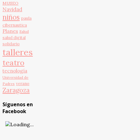
MUSEO
Navidad
niños
paula
cibernautica
Planes
Salud
salud digital
solidario
talleres
teatro
tecnología
Universidad de
verano
Padres
Zaragoza
Síguenos en
Facebook