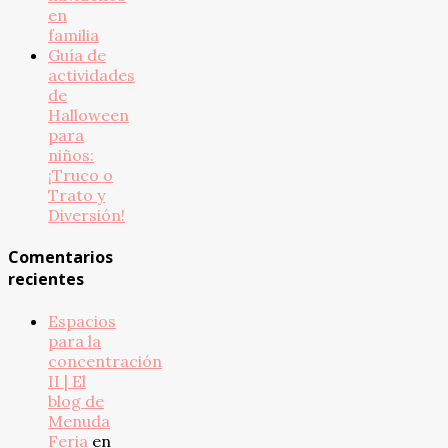
en
familia
Guía de
actividades
de
Halloween
para
niños:
¡Truco o
Trato y
Diversión!
Comentarios
recientes
Espacios
para la
concentración
II | El
blog de
Menuda
Feria
en