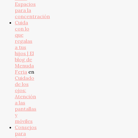
Espacios
para la
concentración
Cuida
con lo
que
regalas
a tus
hijos | El
blog de
Menuda
Feria
en
Cuidado
de los
ojos:
Atención
a las
pantallas
y
móviles
Consejos
para