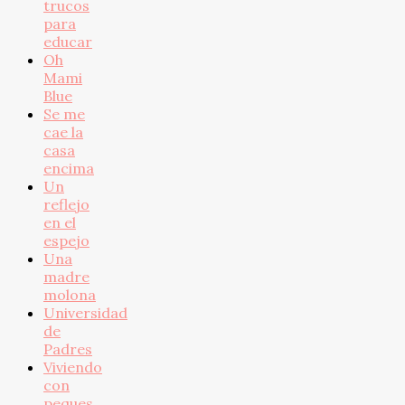
trucos
para
educar
Oh
Mami
Blue
Se me
cae la
casa
encima
Un
reflejo
en el
espejo
Una
madre
molona
Universidad
de
Padres
Viviendo
con
peques