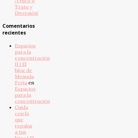
¡Truco o
Trato y
Diversión!
Comentarios
recientes
Espacios
para la
concentración
II | El
blog de
Menuda
Feria
en
Espacios
para la
concentración
Cuida
con lo
que
regalas
a tus