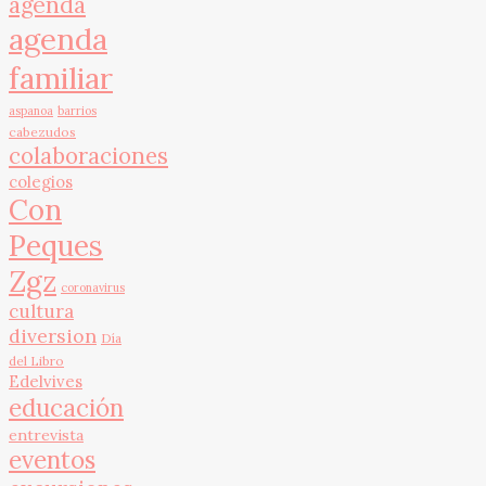
agenda
agenda
familiar
aspanoa
barrios
cabezudos
colaboraciones
colegios
Con
Peques
Zgz
coronavirus
cultura
diversion
Día
del Libro
Edelvives
educación
entrevista
eventos