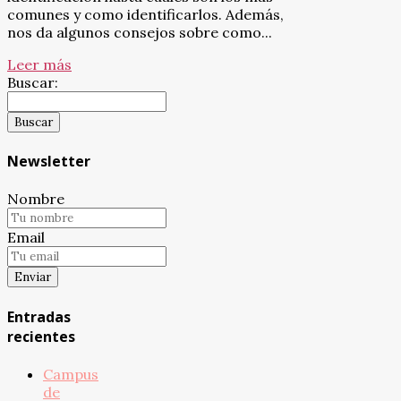
comunes y como identificarlos. Además,
nos da algunos consejos sobre como...
Leer más
Buscar:
Newsletter
Nombre
Email
Entradas
recientes
Campus
de