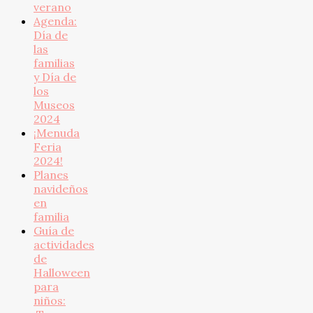
verano
Agenda:
Día de
las
familias
y Día de
los
Museos
2024
¡Menuda
Feria
2024!
Planes
navideños
en
familia
Guía de
actividades
de
Halloween
para
niños: