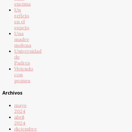
encima
Un
reflejo
en el
espejo
Una
madre
molona
Universidad
de
Padres
Viviendo
con
peques
Archivos
mayo
2024
abril
2024
diciembre