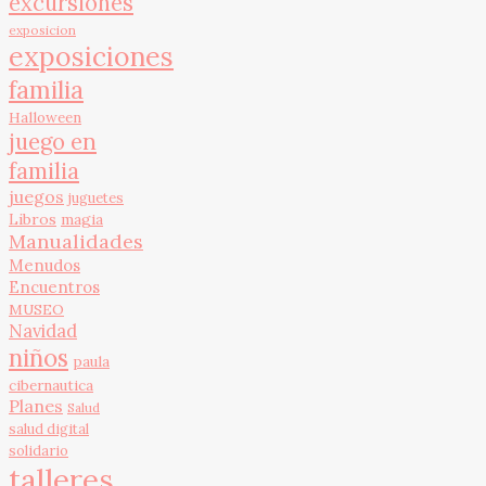
excursiones
exposicion
exposiciones
familia
Halloween
juego en
familia
juegos
juguetes
Libros
magia
Manualidades
Menudos
Encuentros
MUSEO
Navidad
niños
paula
cibernautica
Planes
Salud
salud digital
solidario
talleres