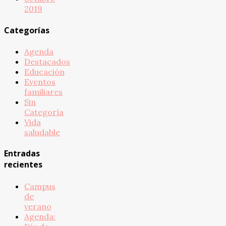
2019
Categorías
Agenda
Destacados
Educación
Eventos
familiares
Sin
Categoría
Vida
saludable
Entradas
recientes
Campus
de
verano
Agenda: