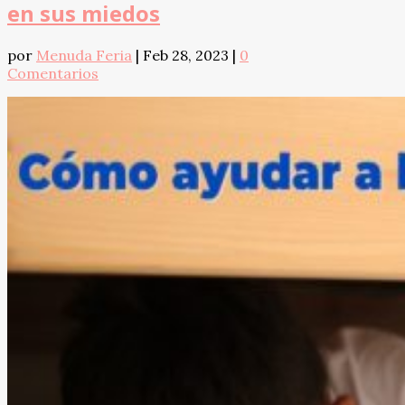
en sus miedos
por
Menuda Feria
|
Feb 28, 2023
|
0
Comentarios