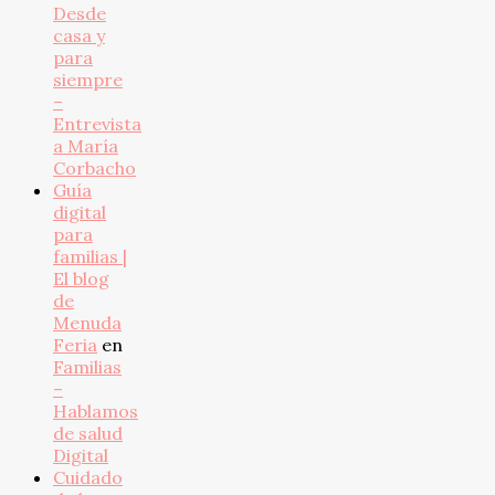
Desde
casa y
para
siempre
–
Entrevista
a María
Corbacho
Guía
digital
para
familias |
El blog
de
Menuda
Feria
en
Familias
–
Hablamos
de salud
Digital
Cuidado