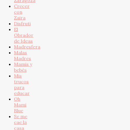
Zaragoza
Crecer
con
Zaira
Disfruti
El
Obrador
de Ideas
Madresfera
Malas
Madres
Mamis y
bebés
Mis
trucos
para
educar
Oh
Mami
Blue
Se me
cae la
casa