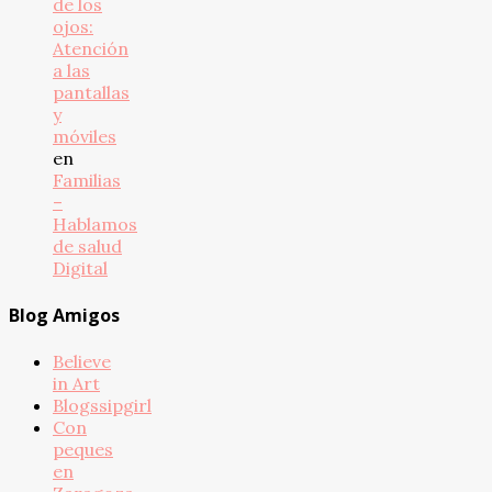
de los
ojos:
Atención
a las
pantallas
y
móviles
en
Familias
–
Hablamos
de salud
Digital
Blog Amigos
Believe
in Art
Blogssipgirl
Con
peques
en