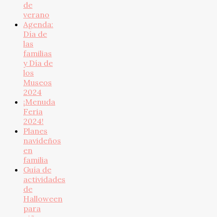
de
verano
Agenda:
Día de
las
familias
y Día de
los
Museos
2024
¡Menuda
Feria
2024!
Planes
navideños
en
familia
Guía de
actividades
de
Halloween
para