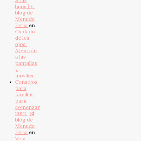
a tus
hijos | El
blog de
Menuda
Feria
en
Cuidado
de los
ojos:
Atención
a las
pantallas
y
móviles
Consejos
para
familias
para
comenzar
2021 | El
blog de
Menuda
Feria
en
Vida