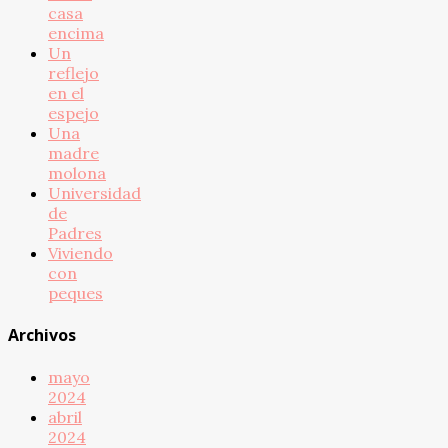
casa
encima
Un
reflejo
en el
espejo
Una
madre
molona
Universidad
de
Padres
Viviendo
con
peques
Archivos
mayo
2024
abril
2024