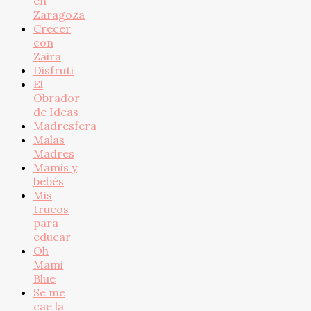
en
Zaragoza
Crecer
con
Zaira
Disfruti
El
Obrador
de Ideas
Madresfera
Malas
Madres
Mamis y
bebés
Mis
trucos
para
educar
Oh
Mami
Blue
Se me
cae la