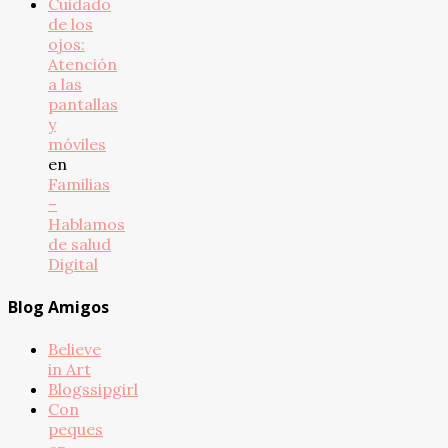
Cuidado
de los
ojos:
Atención
a las
pantallas
y
móviles
en
Familias
–
Hablamos
de salud
Digital
Blog Amigos
Believe
in Art
Blogssipgirl
Con
peques