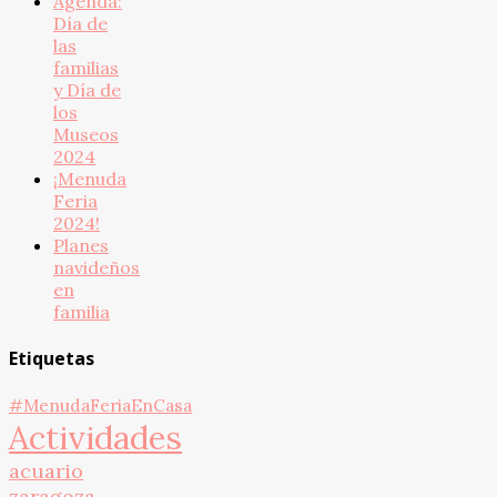
Agenda:
Día de
las
familias
y Día de
los
Museos
2024
¡Menuda
Feria
2024!
Planes
navideños
en
familia
Etiquetas
#MenudaFeriaEnCasa
Actividades
acuario
zaragoza