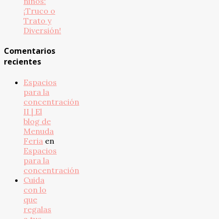
niños:
¡Truco o
Trato y
Diversión!
Comentarios
recientes
Espacios
para la
concentración
II | El
blog de
Menuda
Feria
en
Espacios
para la
concentración
Cuida
con lo
que
regalas