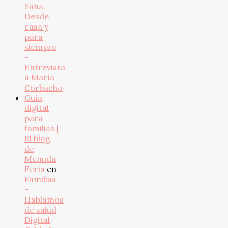
Sana.
Desde
casa y
para
siempre
–
Entrevista
a María
Corbacho
Guía
digital
para
familias |
El blog
de
Menuda
Feria
en
Familias
–
Hablamos
de salud
Digital