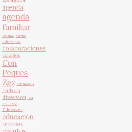
agenda
agenda
familiar
aspanoa
barrios
cabezudos
colaboraciones
colegios
Con
Peques
Zgz
coronavirus
cultura
diversion
Día
del Libro
Edelvives
educación
entrevista
eventos