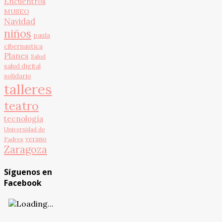
Encuentros
MUSEO
Navidad
niños
paula
cibernautica
Planes
Salud
salud digital
solidario
talleres
teatro
tecnología
Universidad de
verano
Padres
Zaragoza
Síguenos en
Facebook