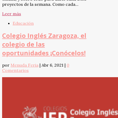
proyectos de la semana. Como cada...
Leer más
Educación
Colegio Inglés Zaragoza, el
colegio de las
oportunidades ¡Conócelos!
por
Menuda Feria
|
Abr 6, 2021
|
0
Comentarios