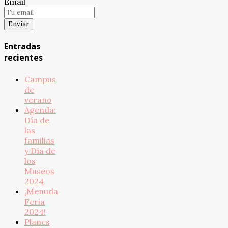
Email
Entradas
recientes
Campus
de
verano
Agenda:
Día de
las
familias
y Día de
los
Museos
2024
¡Menuda
Feria
2024!
Planes