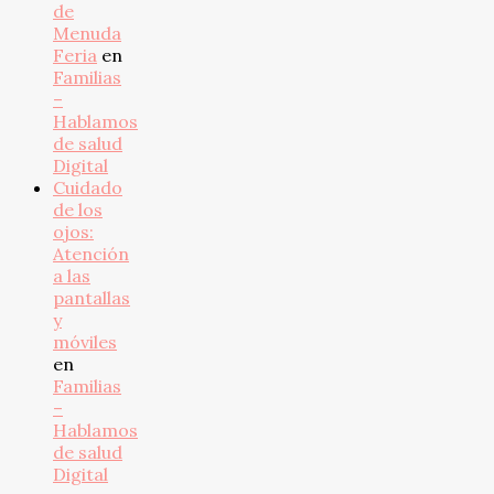
de
Menuda
Feria
en
Familias
–
Hablamos
de salud
Digital
Cuidado
de los
ojos:
Atención
a las
pantallas
y
móviles
en
Familias
–
Hablamos
de salud
Digital