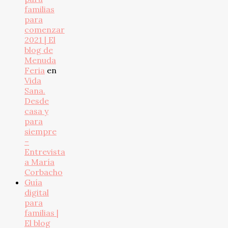
familias
para
comenzar
2021 | El
blog de
Menuda
Feria
en
Vida
Sana.
Desde
casa y
para
siempre
–
Entrevista
a María
Corbacho
Guía
digital
para
familias |
El blog