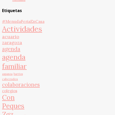
Etiquetas
#MenudaFeriaEnCasa
Actividades
acuario
zaragoza
agenda
agenda
familiar
aspanoa
barrios
cabezudos
colaboraciones
colegios
Con
Peques
Zgz