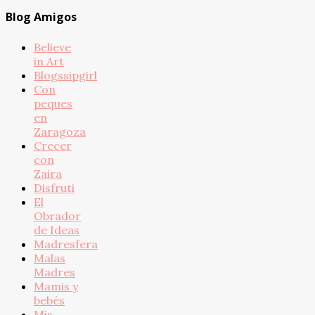
Blog Amigos
Believe
in Art
Blogssipgirl
Con
peques
en
Zaragoza
Crecer
con
Zaira
Disfruti
El
Obrador
de Ideas
Madresfera
Malas
Madres
Mamis y
bebés
Mis