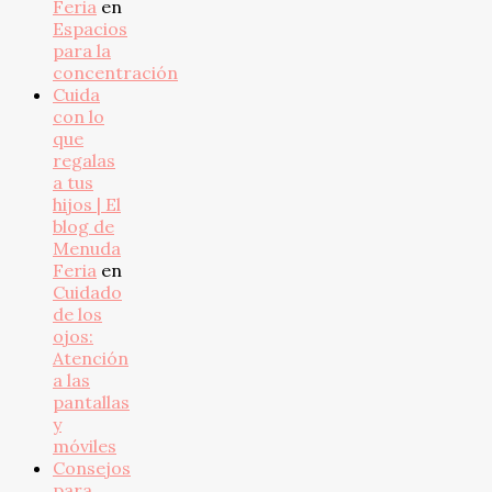
Feria
en
Espacios
para la
concentración
Cuida
con lo
que
regalas
a tus
hijos | El
blog de
Menuda
Feria
en
Cuidado
de los
ojos:
Atención
a las
pantallas
y
móviles
Consejos
para