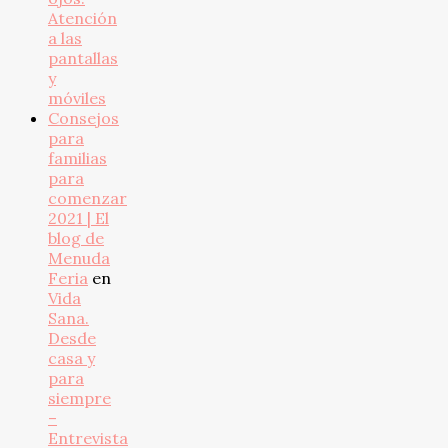
Atención
a las
pantallas
y
móviles
Consejos
para
familias
para
comenzar
2021 | El
blog de
Menuda
Feria
en
Vida
Sana.
Desde
casa y
para
siempre
–
Entrevista