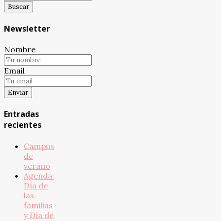
Newsletter
Nombre
Email
Entradas
recientes
Campus
de
verano
Agenda:
Día de
las
familias
y Día de