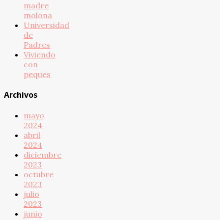
madre
molona
Universidad
de
Padres
Viviendo
con
peques
Archivos
mayo
2024
abril
2024
diciembre
2023
octubre
2023
julio
2023
junio