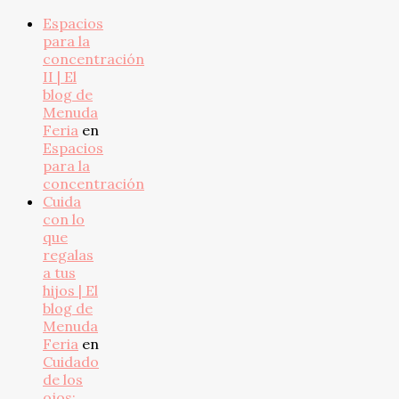
Espacios
para la
concentración
II | El
blog de
Menuda
Feria
en
Espacios
para la
concentración
Cuida
con lo
que
regalas
a tus
hijos | El
blog de
Menuda
Feria
en
Cuidado
de los
ojos: