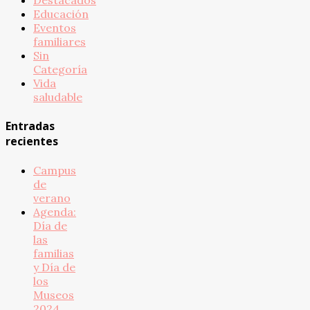
Educación
Eventos
familiares
Sin
Categoría
Vida
saludable
Entradas
recientes
Campus
de
verano
Agenda:
Día de
las
familias
y Día de
los
Museos
2024