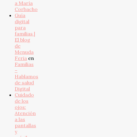
a María
Corbacho
Guía
digital
para
familias |
El blog
de
Menuda
Feria
en
Familias
–
Hablamos
de salud
Digital
Cuidado
de los
ojos:
Atención
a las
pantallas
y