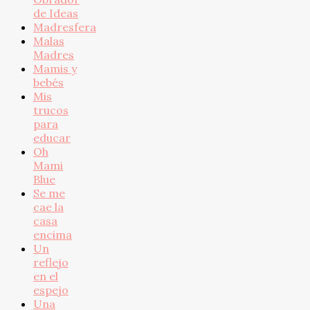
de Ideas
Madresfera
Malas
Madres
Mamis y
bebés
Mis
trucos
para
educar
Oh
Mami
Blue
Se me
cae la
casa
encima
Un
reflejo
en el
espejo
Una