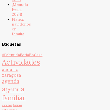
¡Menuda
Feria
2024!
Planes
navideños
en
familia
Etiquetas
#MenudaFeriaEnCasa
Actividades
acuario
zaragoza
agenda
agenda
familiar
aspanoa
barrios
cabezudos