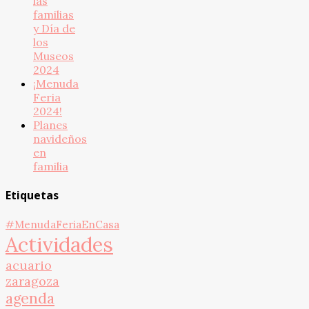
las
familias
y Día de
los
Museos
2024
¡Menuda
Feria
2024!
Planes
navideños
en
familia
Etiquetas
#MenudaFeriaEnCasa
Actividades
acuario
zaragoza
agenda