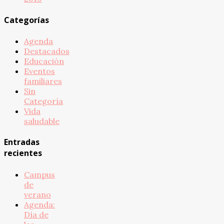
Categorías
Agenda
Destacados
Educación
Eventos
familiares
Sin
Categoría
Vida
saludable
Entradas
recientes
Campus
de
verano
Agenda:
Día de