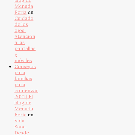
blog de
Menuda
Feria
en
Cuidado
de los
ojos:
Atención
a las
pantallas
y
móviles
Consejos
para
familias
para
comenzar
2021 | El
blog de
Menuda
Feria
en
Vida
Sana.
Desde