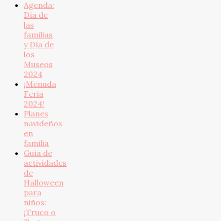
Agenda:
Día de
las
familias
y Día de
los
Museos
2024
¡Menuda
Feria
2024!
Planes
navideños
en
familia
Guía de
actividades
de
Halloween
para
niños:
¡Truco o