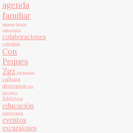
agenda
familiar
aspanoa
barrios
cabezudos
colaboraciones
colegios
Con
Peques
Zgz
coronavirus
cultura
diversion
Día
del Libro
Edelvives
educación
entrevista
eventos
excursiones