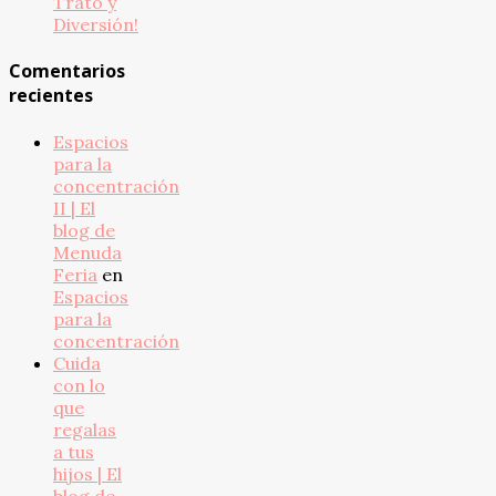
Trato y
Diversión!
Comentarios
recientes
Espacios
para la
concentración
II | El
blog de
Menuda
Feria
en
Espacios
para la
concentración
Cuida
con lo
que
regalas
a tus
hijos | El