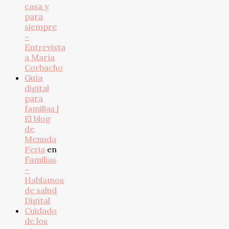
casa y
para
siempre
–
Entrevista
a María
Corbacho
Guía
digital
para
familias |
El blog
de
Menuda
Feria
en
Familias
–
Hablamos
de salud
Digital
Cuidado
de los