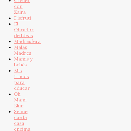
Crecer
con
Zaira
Disfruti
El
Obrador
de Ideas
Madresfera
Malas
Madres
Mamis y
bebés
Mis
trucos
para
educar
Oh
Mami
Blue
Se me
cae la
casa
encima