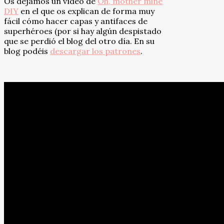
Os dejamos un vídeo de
Oh, mother mine
DIY
en el que os explican de forma muy
fácil cómo hacer capas y antifaces de
superhéroes (por si hay algún despistado
que se perdió el blog del otro día. En su
blog podéis
descargar los patrones
.