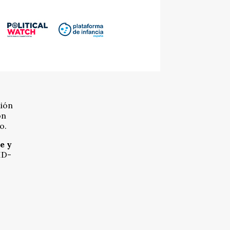
nión
ón
o.
e y
ID-