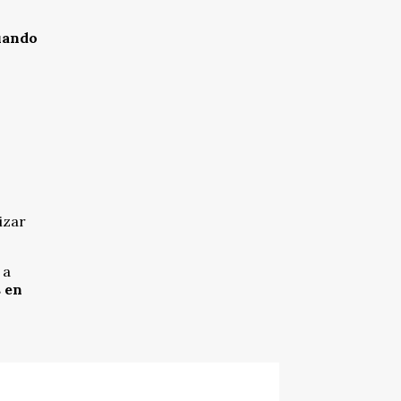
uando
izar
 a
 en