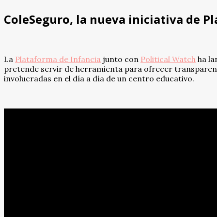
ColeSeguro, la nueva iniciativa de P
La
Plataforma de Infancia
junto con
Political Watch
ha la
pretende servir de herramienta para ofrecer transparenc
involucradas en el día a día de un centro educativo.