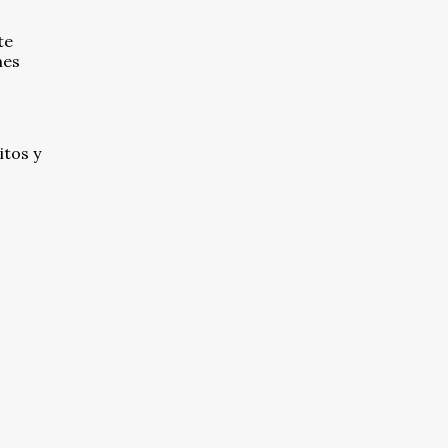
te
nes
tos y