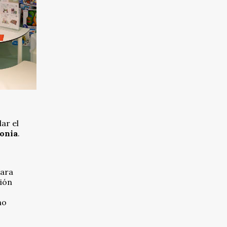
ar el
gonia
.
Para
ción
ho